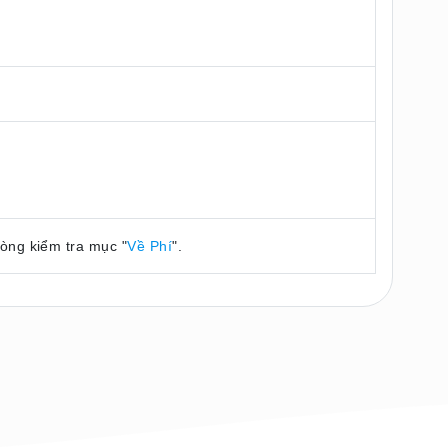
lòng kiểm tra mục "
Về Phí
".