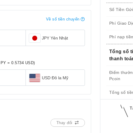
Số Tiền Gử
Về số tiền chuyển
Phí Giao Dị
Phí nạp tiề
JPY Yên Nhật
Tổng số t
thanh toá
JPY = 0.5734 USD)
Điểm thưở
USD Đô la Mỹ
Pcoin
Tổng số tiề
T
Thay đổi