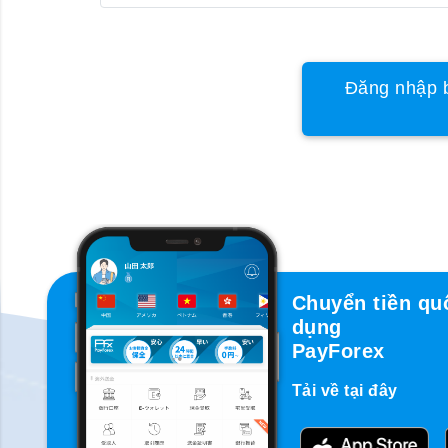
Đăng nhập b
Chuyển tiền qu
dụng
PayForex
Tải về tại đây