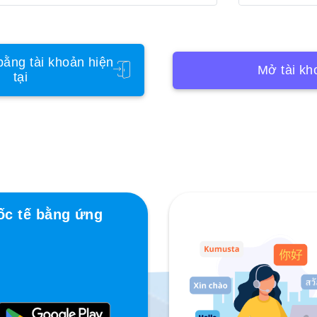
ằng tài khoản hiện
Mở tài kh
tại
ốc tế bằng ứng