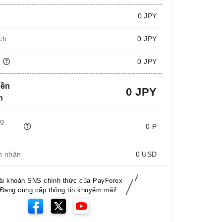
i
0
JPY
ch
0 JPY
n
0 JPY
iền
0 JPY
n
ng
0 P
n nhận
0
USD
ài khoản SNS chính thức của PayForex
Đang cung cấp thông tin khuyếm mãi!