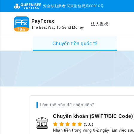
資金移動業者 関東財務局第00010号
PayForex
法人提携
The Best Way To Send Money
Chuyển tiền quốc tế
Làm thế nào để nhận tiền?
Chuyển khoản (SWIFT/BIC Code)
(5.0)
Nhận tiền trong vòng 0-2 ngày làm việc sa