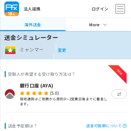
法人提携
ログイン
海外送金
More
送金シミュレーター
ミャンマー
変更
受取人が希望する受け取り方法は？
銀行口座 (AYA)
(5.0)
現地通貨はご依頼から原則0〜2営業日後までに着金し
ます。
送金予定額は？
送金可能額について