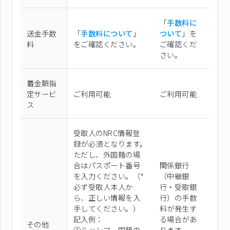
「
手数料に
送金手数
「
手数料について
」
ついて
」を
料
をご確認ください。
ご確認くだ
さい。
着金額指
定サービ
ご利用可能
ご利用可能
ス
受取人のNRC情報登
録が必須となります。
ただし、外国籍の場
合はパスポート番号
関係銀行
を入力ください。（*
（中継銀
必ず受取人本人か
行・受取銀
ら、正しい情報を入
行）の手数
手してください。）
料が発生す
記入例：
る場合があ
その他
①ミャンマー国籍の
ります。