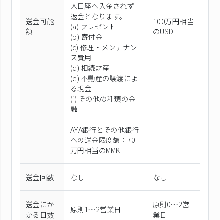
人口座へ入金されず
返金となります。
送金可能
100万円相当
(a) プレゼント
額
のUSD
(b) 寄付金
(c) 修理・メンテナン
ス費用
(d) 相続財産
(e) 不動産の譲渡によ
る現金
(f) その他の種類の金
融
AYA銀行とその他銀行
への送金限度額：70
万円相当のMMK
送金回数
なし
なし
送金にか
原則0〜2営
原則1〜2営業日
かる日数
業日