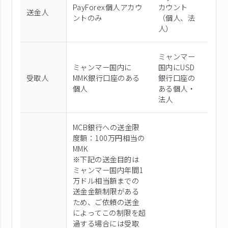
PayForex個⼈アカウ
カウント
送金人
ントのみ
（個⼈、法
⼈）
ミャンマー
ミャンマー国内に
国内にUSD
受取人
MMK銀行口座のある
銀行口座の
個人
ある個人・
法人
MCB銀行への送金限
度額：100万円相当の
MMK
※下記の送金目的は
ミャンマー国内年間1
万ドル相当額までの
送金金額制限がある
ため、ご依頼の送金
によってこの制限を超
過する場合には受取