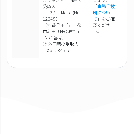
受取人
「
事務手数
12 / LaMaTa (N)
料につい
123456
て
」をご確
（州番号＋「/」+都
認くださ
市名＋「NRC種類」
い。
+NRC番号）
② 外国籍の受取人
XS1234567