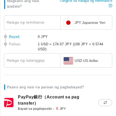
Magkano ang nais
Tungkol sa halaga ng remittance
ipadala?
Halaga ng remittance
JPY Japanese Yen
Bayad
0 JPY
Palitan
1 USD = 174.07 JPY
(100 JPY = 0.5744
USD)
Halaga ng natanggap
USD US dollar
Paano ang nais na paraan ng pagbabayad?
PayPay銀行（Account sa pag
transfer）
Bayad sa pagdeposito：
0
JPY