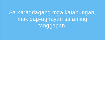
Sa karagdagang mga katanungan,
makipag-ugnayan sa aming
tanggapan.
Kumontak
Support: Weekdays 9:30 -17:30
Toll-free number
0120-808-774
From overseas (※may bayad)