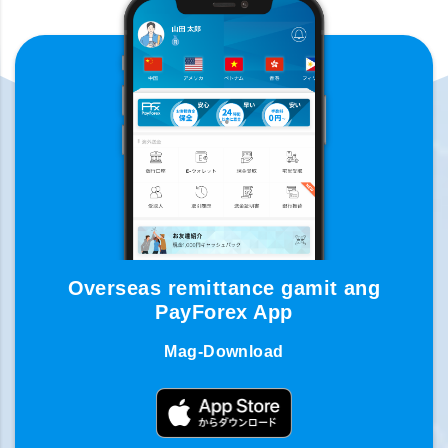
Overseas remittance gamit ang
PayForex App
Mag-Download