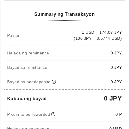
Summary ng Transaksyon
1 USD = 174.07 JPY
Palitan
(100 JPY = 0.5744 USD)
Halaga ng remittance
0
JPY
Bayad sa remittance
0 JPY
Bayad sa pagdeposito
0 JPY
0 JPY
Kabuuang bayad
P coin to be rewarded
0 P
Halaga ng natanggap
0
USD