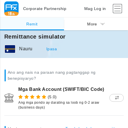
Corporate Partnership
Mag Log in
Remit
More
Remittance simulator
Nauru
Ipasa
Ano ang nais na paraan nang pagtanggap ng
benepisyaryo?
Mga Bank Account (SWIFT/BIC Code)
(5.0)
Ang mga pondo ay darating sa loob ng 0-2 araw
(business days)