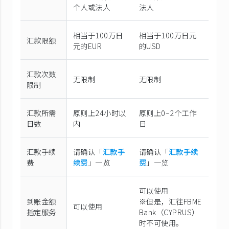
个人或法人
法人
相当于100万日
相当于100万日元
汇款限额
元的EUR
的USD
汇款次数
无限制
无限制
限制
汇款所需
原则上24小时以
原则上0~2个工作
日数
内
日
汇款手续
请确认「
汇款手
请确认「
汇款手续
费
续费
」一览
费
」一览
可以使用
到账金额
※但是，汇往FBME
可以使用
指定服务
Bank（CYPRUS）
时不可使用。