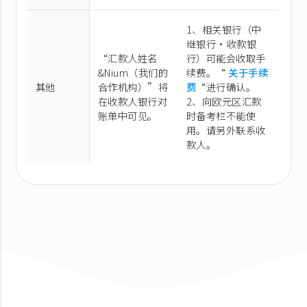
1、相关银行（中
继银行·收款银
“汇款人姓名
行）可能会收取手
&Nium（我们的
续费。“
关于手续
其他
合作机构）”将
费
“进行确认。
在收款人银行对
2、向欧元区汇款
账单中可见。
时备考栏不能使
用。请另外联系收
款人。