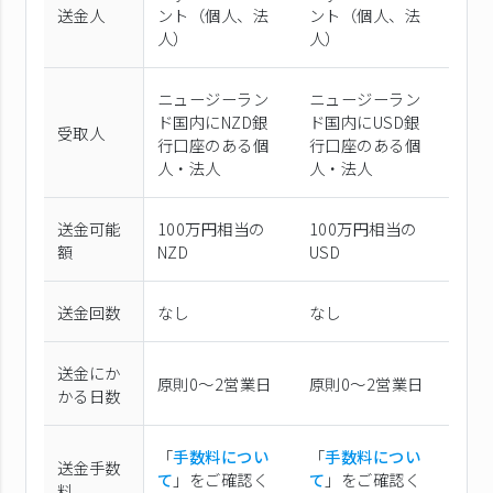
送金人
ント（個⼈、法
ント（個⼈、法
⼈）
⼈）
ニュージーラン
ニュージーラン
ド国内にNZD銀
ド国内にUSD銀
受取人
行口座のある個
行口座のある個
人・法人
人・法人
送金可能
100万円相当の
100万円相当の
額
NZD
USD
送金回数
なし
なし
送金にか
原則0〜2営業日
原則0〜2営業日
かる日数
「
手数料につい
「
手数料につい
送金手数
て
」をご確認く
て
」をご確認く
料