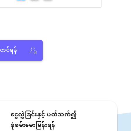
ံတင်ရန်
ငွေလွှဲခြင်းနှင့် ပတ်သက်၍
စုံစမ်းမေးမြန်းရန်