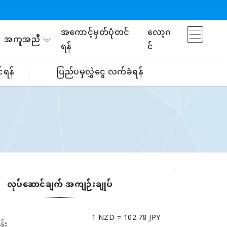
အကောင့်မှတ်ပုံတင်
လော့ဂ
အကူအညီ
ရန်
င်
်ရန်
ပြည်ပမှလွှဲငွေ လက်ခံရန်
လုပ်ဆောင်ချက် အကျဉ်းချုပ်
1 NZD = 102.78 JPY
န်း