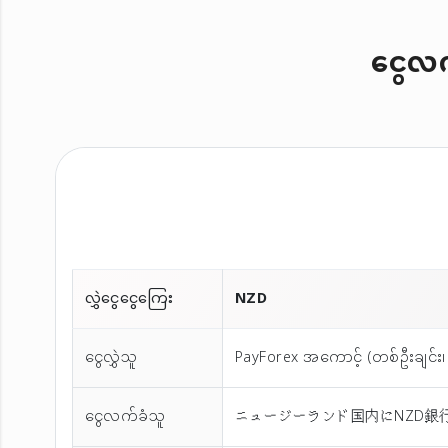
ငွေလက်
လွှဲငွေငွေကြေး
NZD
ငွေလွှဲသူ
PayForex အကောင့် (တစ်ဦးချင်း၊ 
ငွေလက်ခံသူ
ニュージーランド国内にNZD銀