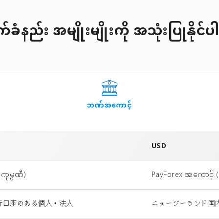
ခံနည်း အမျိုးမျိုးကို အသုံးပြုနိုင
ဘဏ်အကောင့်
USD
ကုမ္ပဏီ)
PayForex အကောင့် (တ
行口座のある個人・法人
ニュージーランド国