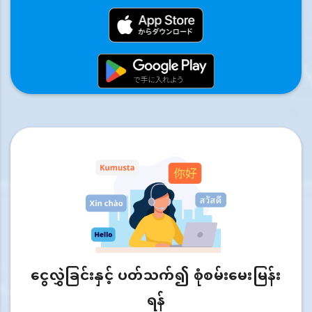
ငွေလွှဲခြင်းနှင့် ပတ်သက်၍ စုံစမ်းမေးမြန်း
ရန်