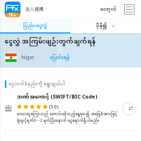
法人提携
လော့ဂင်
ပြည်ပငွေလွှဲ
ပိုမို၍
ငွေလွှဲ အကြမ်းဖျဉ်းတွက်ချက်ရန်
Niger
ပြောင်းရန်
ငွေလက်ခံနည်းကို ရွေးချယ်ပါ
ဘဏ်အကောင့် (SWIFT/BIC Code)
(5.0)
ဒေသငွေကြေးသည် တောင်းဆိုသည့်နေ့မှစ၍ အခြေခံအားဖြင့်
ရုံးဖွင့်ရက်0〜2 ရက်ပြီးနောက် ငွေရောက်ရှိပါမည်။