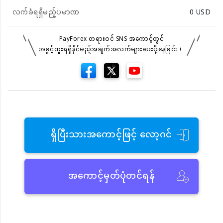
လက်ခံရရှိမည့်ပမာဏ
0
USD
PayForex တရားဝင် SNS အကောင့်တွင်
အခွင့်ထူးရရှိနိုင်မည့်အချက်အလက်များပေးပို့နေခြင်း！
ရှိပြီးသားအကောင့်ဖြင့် လော့ဂင်
အကောင့်မှတ်ပုံတင်ရန်