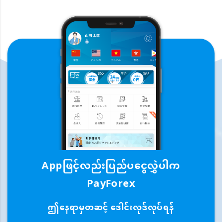
Appဖြင့်လည်းပြည်ပငွေလွှဲပါက
PayForex
ဤနေရာမှတဆင့် ဒေါင်းလုဒ်လုပ်ရန်