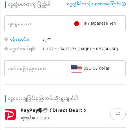
ငွေလွှဲပမာဏကို ဖြည့်ပါ
ငွေလွှဲနိုင်သည့်ပမာဏအကြောင်း
JPY Japanese Yen
လွှဲငွေပမာဏ
၀န်ဆောင်ခ
0 JPY
ငွေလဲလှယ်နှုန်း
1 USD = 174.37 JPY
(100 JPY = 0.5734 USD)
USD US dollar
လက်ခံရရှိမည့်ပမာဏ
ငွေပေးချေခြင်းနည်းလမ်းကိုရွေးချယ်ပါ
PayPay銀行（Direct Debit）
0
ငွေသွင်းခ：
JPY