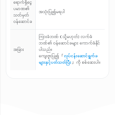
ရောက်ရှိငွေ
ပမာဏ၏
အသုံးပြု၍မရပါ
သတ်မှတ်
ဝန်ဆောင်ခ
ကြားခံဘဏ်（သို့မဟုတ်) လက်ခံ
ဘဏ်၏ ဝန်ဆောင်ခများ ကောက်ခံနိုင်
အခြား
ပါသည်။
ကျေးဇူးပြု၍ 「
လုပ်ငန်းဆောင်ရွက်ခ
များနှင့်ပတ်သတ်ပြီး
」 ကို စစ်ဆေးပါ။