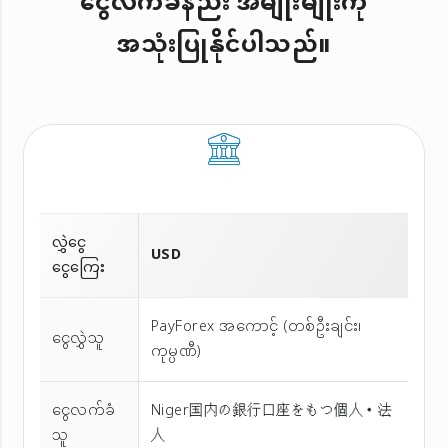
ငွေလက်ခံနည်း အမျိုးမျိုးကို
အသုံးပြုနိုင်ပါသည်။
လွှဲငွေ
USD
ငွေကြေး
PayForex အကောင့် (တစ်ဦးချင်း၊
ငွေလွှဲသူ
ကုမ္ပဏီ)
ငွေလက်ခံ
Niger国内の銀行口座をもつ個人・法
သူ
人