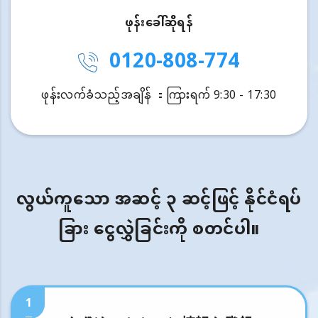
ဖုန်းခေါ်ဆိုရန်
0120-808-774
ဖုန်းလက်ခံသည့်အချိန် ：ကြားရက် 9:30 - 17:30
လွယ်ကူသော အဆင့် ၃ ဆင့်ဖြင့် နိုင်ငံရပ်
ခြား ငွေလွှဲခြင်းကို စတင်ပါ။
1