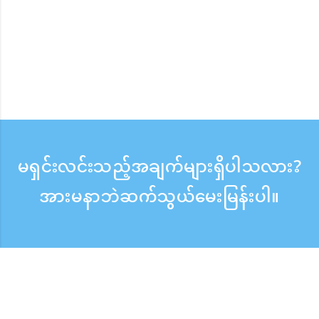
မရှင်းလင်းသည့်အချက်များရှိပါသလား?
အားမနာဘဲဆက်သွယ်မေးမြန်းပါ။
မေးမြန်းစုံစမ်းရန်