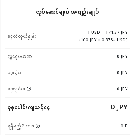
လုပ်ဆောင်ချက် အကျဉ်းချုပ်
1 USD = 174.37 JPY
ငွေလဲလှယ်နှုန်း
(100 JPY = 0.5734 USD)
လွှဲငွေပမာဏ
0
JPY
ငွေလွှဲခ
0 JPY
ငွေသွင်းခ
0 JPY
0 JPY
စုစုပေါင်းကျသင့်ငွေ
ရရှိမည့်P coin
0 P