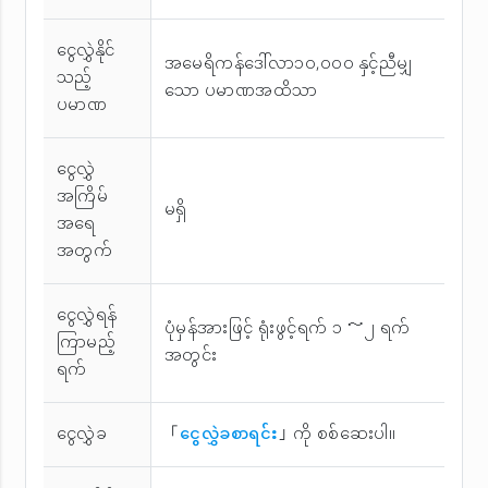
ငွေလွှဲနိုင်
အမေရိကန်ဒေါ်လာ၁၀,၀၀၀ နှင့်ညီမျှ
သည့်
သော ပမာဏအထိသာ
ပမာဏ
ငွေလွှဲ
အကြိမ်
မရှိ
အ‌ရေ
အတွက်
ငွေလွှဲရန်
ပုံမှန်အားဖြင့် ရုံးဖွင့်ရက် ၁ ～၂ ရက်
ကြာမည့်
အတွင်း
ရက်
ငွေလွှဲခ
「
ငွေလွှဲခစာရင်း
」ကို စစ်ဆေးပါ။