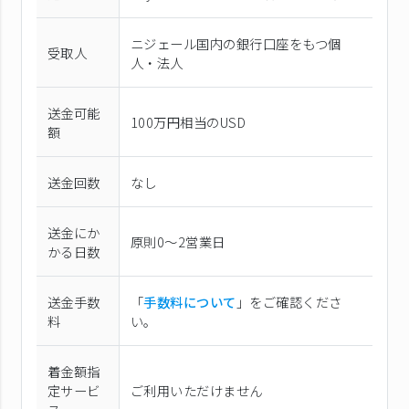
ニジェール国内の銀行口座をもつ個
受取人
人・法人
送金可能
100万円相当のUSD
額
送金回数
なし
送金にか
原則0〜2営業日
かる日数
送金手数
「
手数料について
」をご確認くださ
料
い。
着金額指
定サービ
ご利用いただけません