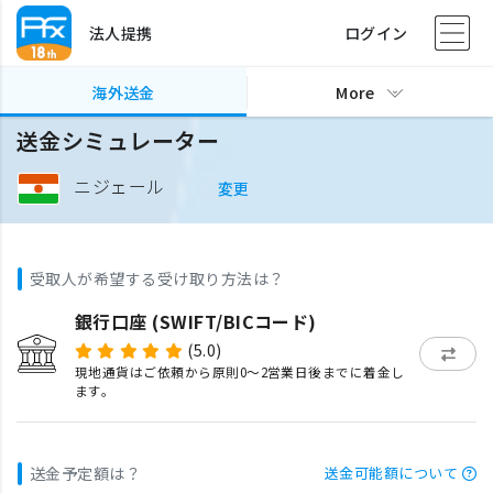
法人提携
ログイン
海外送金
More
送金シミュレーター
ニジェール
変更
受取人が希望する受け取り方法は？
銀行口座 (SWIFT/BICコード)
(5.0)
現地通貨はご依頼から原則0〜2営業日後までに着金し
ます。
送金予定額は？
送金可能額について