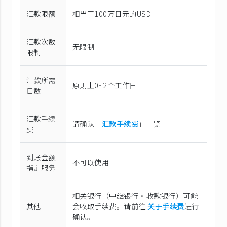
汇款限额
相当于100万日元的USD
汇款次数
无限制
限制
汇款所需
原则上0~2个工作日
日数
汇款手续
请确认「
汇款手续费
」一览
费
到账金额
不可以使用
指定服务
相关银行（中继银行·收款银行）可能
其他
会收取手续费。请前往
关于手续费
进行
确认。