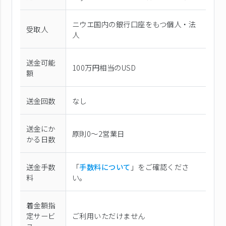
ニウエ国内の銀行口座をもつ個人・法
受取人
人
送金可能
100万円相当のUSD
額
送金回数
なし
送金にか
原則0〜2営業日
かる日数
送金手数
「
手数料について
」をご確認くださ
料
い。
着金額指
定サービ
ご利用いただけません