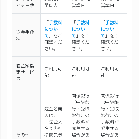
かる日数
間以内
営業日
営業日
「
手数料
「
手数料
「
手数料
につい
につい
につい
送金手数
て
」をご
て
」をご
て
」をご
料
確認くだ
確認くだ
確認くだ
さい。
さい。
さい。
着金額指
ご利用可
ご利用可
ご利用可
定サービ
能
能
能
ス
関係銀行
関係銀行
（中継銀
（中継銀
送金名義
行・受取
行・受取
人は、
銀行）の
銀行）の
「送金人
手数料が
手数料が
名＆弊社
発生する
発生する
その他
提携先機
場合があ
場合があ