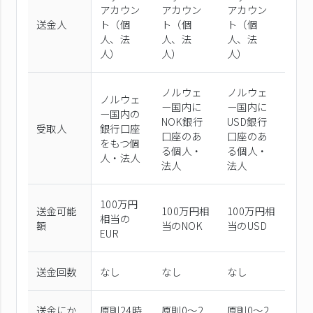
アカウン
アカウン
アカウン
送金人
ト（個
ト（個
ト（個
⼈、法
⼈、法
⼈、法
⼈）
⼈）
⼈）
ノルウェ
ノルウェ
ノルウェ
ー国内に
ー国内に
ー国内の
NOK銀行
USD銀行
受取人
銀行口座
口座のあ
口座のあ
をもつ個
る個人・
る個人・
人・法人
法人
法人
100万円
送金可能
100万円相
100万円相
相当の
額
当のNOK
当のUSD
EUR
送金回数
なし
なし
なし
送金にか
原則24時
原則0〜2
原則0〜2