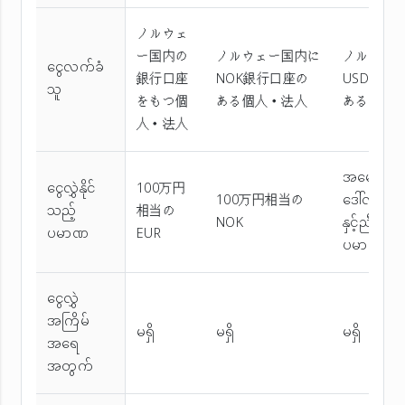
ノルウェ
ー国内の
ノルウェー国内に
ノルウェ
ငွေလက်ခံ
銀行口座
NOK銀行口座の
USD銀行
သူ
をもつ個
ある個人・法人
ある個人
人・法人
အမေရိကန
ငွေလွှဲနိုင်
100万円
100万円相当の
ဒေါ်လာ၁၀
သည့်
相当の
NOK
နှင့်ညီမျှသ
ပမာဏ
EUR
ပမာဏအ
ငွေလွှဲ
အကြိမ်
မရှိ
မရှိ
မရှိ
အ‌ရေ
အတွက်