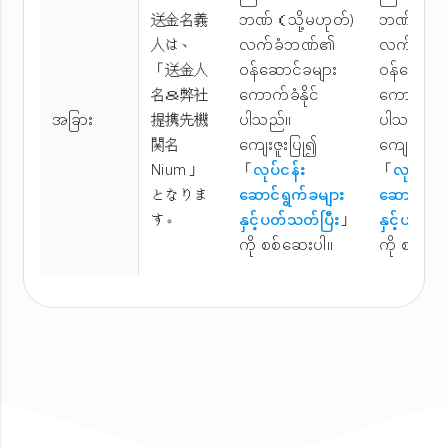
送金名義
ဘဏ်（သို့မဟုတ်)
ဘဏ်（သို့
人は、
လက်ခံဘဏ်၏
လက်ခံဘ
「送金人
ဝန်ဆောင်ခများ
ဝန်ဆောင်ခ
名＆弊社
ကောက်ခံနိုင်
ကောက်ခံနို
အခြား
提携先機
ပါသည်။
ပါသည်။
関名
ကျေးဇူးပြု၍
ကျေးဇူးပြ
Nium」
「
လုပ်ငန်း
「
လုပ်ငန်း
となりま
ဆောင်ရွက်ခများ
ဆောင်ရွက်
す。
နှင့်ပတ်သတ်ပြီး
」
နှင့်ပတ်သတ
ကို စစ်ဆေးပါ။
ကို စစ်ဆေ