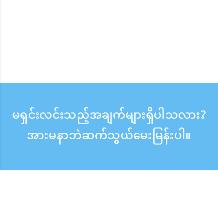
မရှင်းလင်းသည့်အချက်များရှိပါသလား?
အားမနာဘဲဆက်သွယ်မေးမြန်းပါ။
မေးမြန်းစုံစမ်းရန်