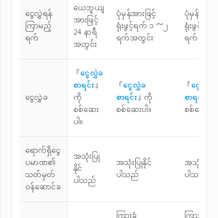
ယေဘူယျ
ငွေလွှဲရန်
ပုံမှန်အားဖြင့်
ပုံမှန်အားဖြ
အားဖြင့်
ကြာမည့်
ရုံးဖွင့်ရက် ၁ ～၂
ရုံးဖွင့်ရ
24 နာရီ
ရက်
ရက်အတွင်း
ရက်အတွင်
အတွင်း
「
ငွေလွှဲခ
စာရင်း
」
「
ငွေလွှဲခ
「
ငွေလွှဲခ
ငွေလွှဲခ
ကို
စာရင်း
」ကို
စာရင်း
」ကိ
စစ်ဆေး
စစ်ဆေးပါ။
စစ်ဆေးပါ
ပါ။
ရောက်ရှိငွေ
အသုံးပြု
ပမာဏ၏
အသုံးပြုနိုင်
အသုံးပြုနိုင
နိုင်
သတ်မှတ်
ပါသည်
ပါသည်
ပါသည်
ဝန်ဆောင်ခ
ကြားခံ
ကြားခံ