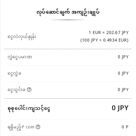
လုပ်ဆောင်ချက် အကျဉ်းချုပ်
1 EUR = 202.67 JPY
ငွေလဲလှယ်နှုန်း
(100 JPY = 0.4934 EUR)
လွှဲငွေပမာဏ
0
JPY
ငွေလွှဲခ
0 JPY
ငွေသွင်းခ
0 JPY
0 JPY
စုစုပေါင်းကျသင့်ငွေ
ရရှိမည့်P coin
0 P