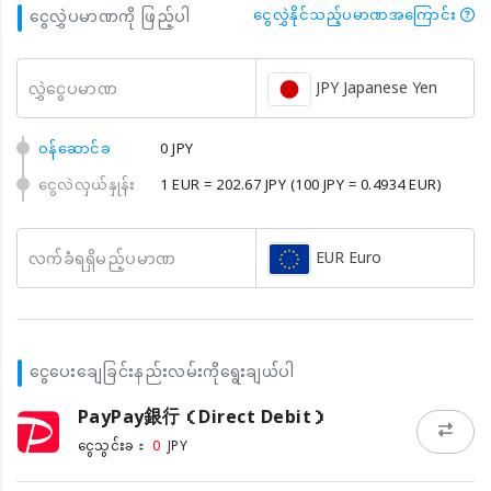
ငွေလွှဲပမာဏကို ဖြည့်ပါ
ငွေလွှဲနိုင်သည့်ပမာဏအကြောင်း
JPY Japanese Yen
လွှဲငွေပမာဏ
၀န်ဆောင်ခ
0 JPY
ငွေလဲလှယ်နှုန်း
1 EUR = 202.67 JPY
(100 JPY = 0.4934 EUR)
EUR Euro
လက်ခံရရှိမည့်ပမာဏ
ငွေပေးချေခြင်းနည်းလမ်းကိုရွေးချယ်ပါ
PayPay銀行（Direct Debit）
0
ငွေသွင်းခ：
JPY