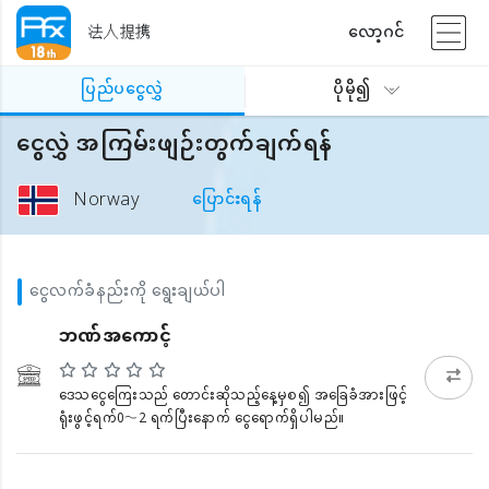
法人提携
လော့ဂင်
ပြည်ပငွေလွှဲ
ပိုမို၍
ငွေလွှဲ အကြမ်းဖျဉ်းတွက်ချက်ရန်
Norway
ပြောင်းရန်
ငွေလက်ခံနည်းကို ရွေးချယ်ပါ
ဘဏ်အကောင့်
ဒေသငွေကြေးသည် တောင်းဆိုသည့်နေ့မှစ၍ အခြေခံအားဖြင့်
ရုံးဖွင့်ရက်0〜2 ရက်ပြီးနောက် ငွေရောက်ရှိပါမည်။