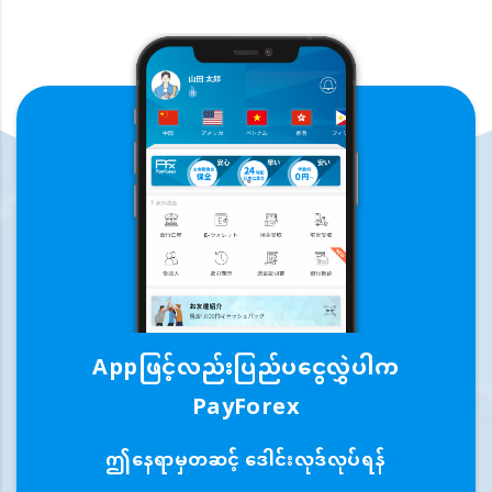
Appဖြင့်လည်းပြည်ပငွေလွှဲပါက
PayForex
ဤနေရာမှတဆင့် ဒေါင်းလုဒ်လုပ်ရန်