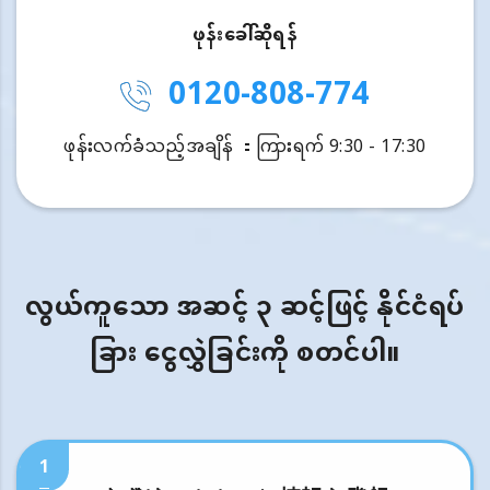
ဖုန်းခေါ်ဆိုရန်
0120-808-774
ဖုန်းလက်ခံသည့်အချိန် ：ကြားရက် 9:30 - 17:30
လွယ်ကူသော အဆင့် ၃ ဆင့်ဖြင့် နိုင်ငံရပ်
ခြား ငွေလွှဲခြင်းကို စတင်ပါ။
1