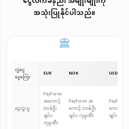
ငွေလက်ခံနည်း အမျိုးမျိုးကို
အသုံးပြုနိုင်ပါသည်။
လွှဲငွေ
EUR
NOK
USD
ငွေကြေး
PayForex
အကောင့်
PayForex အ
PayForex
ငွေလွှဲသူ
(တစ်ဦး
ကောင့် (တစ်ဦး
ကောင့် (တ
ချင်း၊
ချင်း၊ ကုမ္ပဏီ)
ချင်း၊ ကုမ္
ကုမ္ပဏီ)