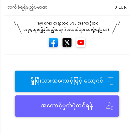
လက်ခံရရှိမည့်ပမာဏ
0
EUR
PayForex တရားဝင် SNS အကောင့်တွင်
အခွင့်ထူးရရှိနိုင်မည့်အချက်အလက်များပေးပို့နေခြင်း！
ရှိပြီးသားအကောင့်ဖြင့် လော့ဂင်
အကောင့်မှတ်ပုံတင်ရန်