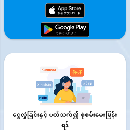
ငွေလွှဲခြင်းနှင့် ပတ်သက်၍ စုံစမ်းမေးမြန်း
ရန်