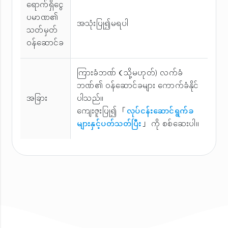
ရောက်ရှိငွေ
ပမာဏ၏
အသုံးပြု၍မရပါ
သတ်မှတ်
ဝန်ဆောင်ခ
ကြားခံဘဏ်（သို့မဟုတ်) လက်ခံ
ဘဏ်၏ ဝန်ဆောင်ခများ ကောက်ခံနိုင်
အခြား
ပါသည်။
ကျေးဇူးပြု၍ 「
လုပ်ငန်းဆောင်ရွက်ခ
များနှင့်ပတ်သတ်ပြီး
」 ကို စစ်ဆေးပါ။