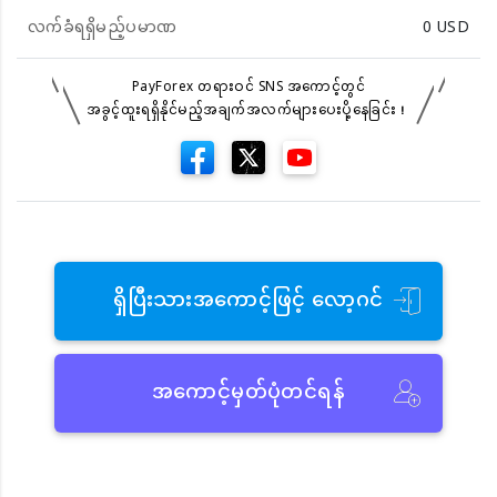
လက်ခံရရှိမည့်ပမာဏ
0
USD
PayForex တရားဝင် SNS အကောင့်တွင်
အခွင့်ထူးရရှိနိုင်မည့်အချက်အလက်များပေးပို့နေခြင်း！
ရှိပြီးသားအကောင့်ဖြင့် လော့ဂင်
အကောင့်မှတ်ပုံတင်ရန်