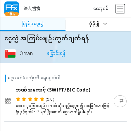
法人提携
လော့ဂင်
ပြည်ပငွေလွှဲ
ပိုမို၍
ငွေလွှဲ အကြမ်းဖျဉ်းတွက်ချက်ရန်
Oman
ပြောင်းရန်
ငွေလက်ခံနည်းကို ရွေးချယ်ပါ
ဘဏ်အကောင့် (SWIFT/BIC Code)
(5.0)
ဒေသငွေကြေးသည် တောင်းဆိုသည့်နေ့မှစ၍ အခြေခံအားဖြင့်
ရုံးဖွင့်ရက်0〜2 ရက်ပြီးနောက် ငွေရောက်ရှိပါမည်။