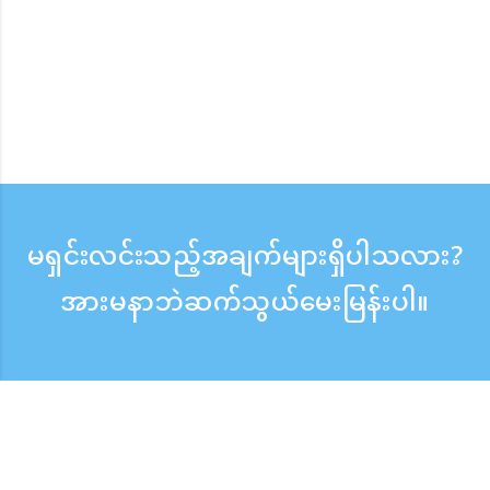
မရှင်းလင်းသည့်အချက်များရှိပါသလား?
အားမနာဘဲဆက်သွယ်မေးမြန်းပါ။
မေးမြန်းစုံစမ်းရန်