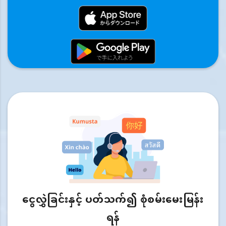
ငွေလွှဲခြင်းနှင့် ပတ်သက်၍ စုံစမ်းမေးမြန်း
ရန်