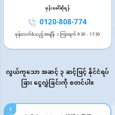
ဖုန်းခေါ်ဆိုရန်
0120-808-774
ဖုန်းလက်ခံသည့်အချိန် ：ကြားရက် 9:30 - 17:30
လွယ်ကူသော အဆင့် ၃ ဆင့်ဖြင့် နိုင်ငံရပ်
ခြား ငွေလွှဲခြင်းကို စတင်ပါ။
1