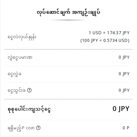
လုပ်ဆောင်ချက် အကျဉ်းချုပ်
1 USD = 174.37 JPY
ငွေလဲလှယ်နှုန်း
(100 JPY = 0.5734 USD)
လွှဲငွေပမာဏ
0
JPY
ငွေလွှဲခ
0 JPY
ငွေသွင်းခ
0 JPY
0 JPY
စုစုပေါင်းကျသင့်ငွေ
ရရှိမည့်P coin
0 P