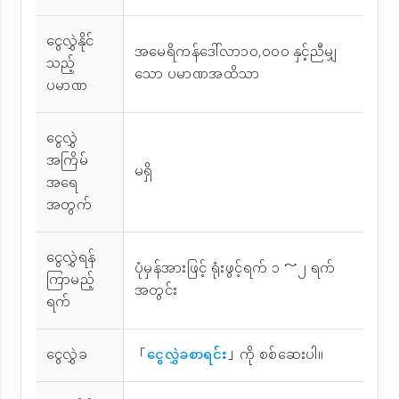
ငွေလွှဲနိုင်
အမေရိကန်ဒေါ်လာ၁၀,၀၀၀ နှင့်ညီမျှ
သည့်
သော ပမာဏအထိသာ
ပမာဏ
ငွေလွှဲ
အကြိမ်
မရှိ
အ‌ရေ
အတွက်
ငွေလွှဲရန်
ပုံမှန်အားဖြင့် ရုံးဖွင့်ရက် ၁ ～၂ ရက်
ကြာမည့်
အတွင်း
ရက်
ငွေလွှဲခ
「
ငွေလွှဲခစာရင်း
」ကို စစ်ဆေးပါ။