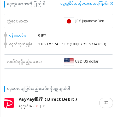
ငွေလွှဲပမာဏကို ဖြည့်ပါ
ငွေလွှဲနိုင်သည့်ပမာဏအကြောင်း
JPY Japanese Yen
လွှဲငွေပမာဏ
၀န်ဆောင်ခ
0 JPY
ငွေလဲလှယ်နှုန်း
1 USD = 174.37 JPY
(100 JPY = 0.5734 USD)
USD US dollar
လက်ခံရရှိမည့်ပမာဏ
ငွေပေးချေခြင်းနည်းလမ်းကိုရွေးချယ်ပါ
PayPay銀行（Direct Debit）
0
ငွေသွင်းခ：
JPY