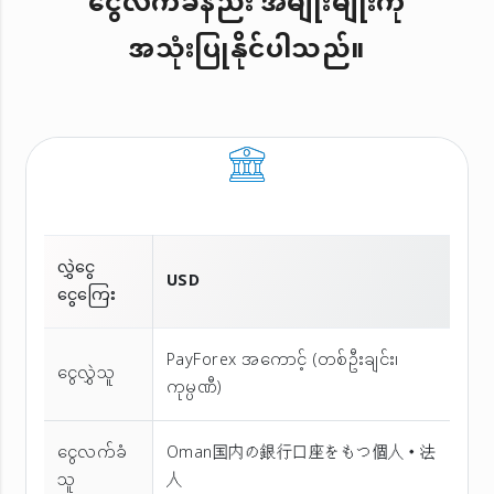
ငွေလက်ခံနည်း အမျိုးမျိုးကို
အသုံးပြုနိုင်ပါသည်။
လွှဲငွေ
USD
ငွေကြေး
PayForex အကောင့် (တစ်ဦးချင်း၊
ငွေလွှဲသူ
ကုမ္ပဏီ)
ငွေလက်ခံ
Oman国内の銀行口座をもつ個人・法
သူ
人