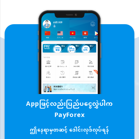
Appဖြင့်လည်းပြည်ပငွေလွှဲပါက
PayForex
ဤနေရာမှတဆင့် ဒေါင်းလုဒ်လုပ်ရန်