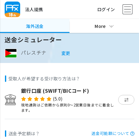
法人提携
ログイン
海外送金
More
送金シミュレーター
パレスチナ
変更
受取人が希望する受け取り方法は？
銀行口座 (SWIFT/BICコード)
(5.0)
現地通貨はご依頼から原則0〜2営業日後までに着金し
ます。
送金予定額は？
送金可能額について