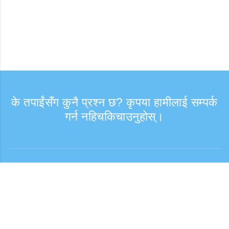
के तपाईंसँग कुनै प्रश्न छ? कृपया हामीलाई सम्पर्क
गर्न नहिचकिचाउनुहोस्।
सोधपुछ
समर्थन समय: हप्ता दिन 9:30 - 17:30
टोल फ्री नम्बर