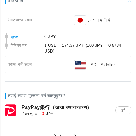
amount
रेमिट्यान्स रकम
JPY जापानी येन
शुल्क
0 JPY
विनिमय दर
1 USD = 174.37 JPY
(100 JPY = 0.5734
USD)
प्राप्त गर्ने रकम
USD US dollar
तपाईं कसरी भुक्तानी गर्न चाहनुहुन्छ?
PayPay銀行（खाता स्थानान्तरण）
निक्षेप शुल्क：
0
JPY