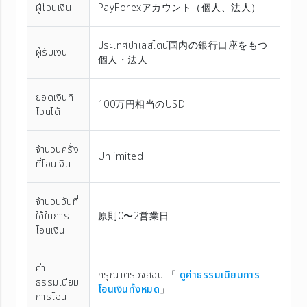
ผู้โอนเงิน
PayForexアカウント（個⼈、法⼈）
ประเทศปาเลสไตน์国内の銀行口座をもつ
ผู้รับเงิน
個人・法人
ยอดเงินที่
100万円相当のUSD
โอนได้
จำนวนครั้ง
Unlimited
ที่โอนเงิน
จำนวนวันที่
ใช้ในการ
原則0〜2営業日
โอนเงิน
ค่า
กรุณาตรวจสอบ 「
ดูค่าธรรมเนียมการ
ธรรมเนียม
โอนเงินทั้งหมด
」
การโอน