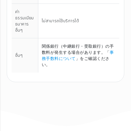
ค่า
ธรรมเนียม
ไม่สามารถใช้บริการได้
ธนาคาร
อื่นๆ
関係銀行（中継銀行・受取銀行）の手
数料が発生する場合があります。「
事
อื่นๆ
務手数料について
」をご確認くださ
い。