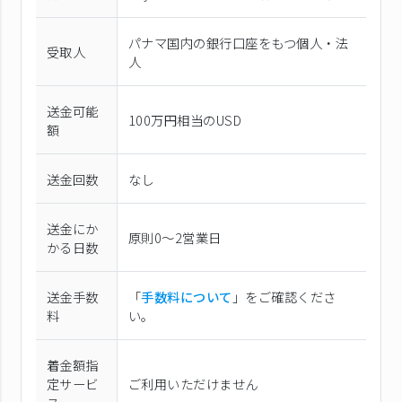
パナマ国内の銀行口座をもつ個人・法
受取人
人
送金可能
100万円相当のUSD
額
送金回数
なし
送金にか
原則0〜2営業日
かる日数
送金手数
「
手数料について
」をご確認くださ
料
い。
着金額指
定サービ
ご利用いただけません