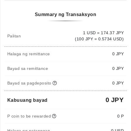
Summary ng Transaksyon
1 USD = 174.37 JPY
Palitan
(100 JPY = 0.5734 USD)
Halaga ng remittance
0
JPY
Bayad sa remittance
0 JPY
Bayad sa pagdeposito
0 JPY
0 JPY
Kabuuang bayad
P coin to be rewarded
0 P
Halaga ng natanggap
0
USD