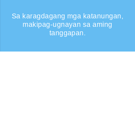
Sa karagdagang mga katanungan,
makipag-ugnayan sa aming
tanggapan.
Kumontak
Support: Weekdays 9:30 -17:30
Toll-free number
0120-808-774
From overseas (※may bayad)