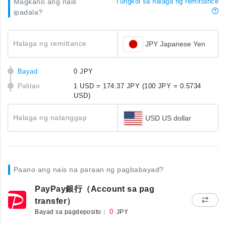
Magkano ang nais
Tungkol sa halaga ng remittance
ipadala?
Halaga ng remittance
JPY Japanese Yen
Bayad
0 JPY
Palitan
1 USD = 174.37 JPY
(100 JPY = 0.5734
USD)
Halaga ng natanggap
USD US dollar
Paano ang nais na paraan ng pagbabayad?
PayPay銀行（Account sa pag
transfer）
Bayad sa pagdeposito：
0
JPY