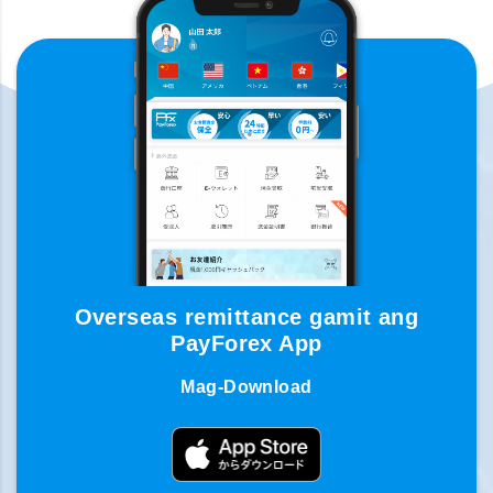
Overseas remittance gamit ang
PayForex App
Mag-Download