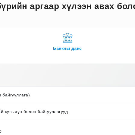
бүрийн аргаар хүлээн авах бол
Банкны данс
н байгууллага)
й хувь хүн болон байгууллагууд
р