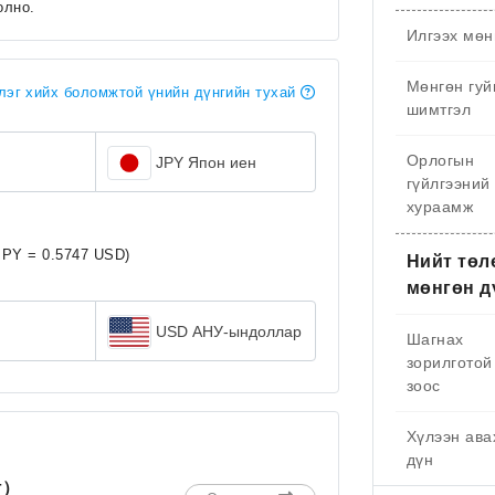
олно.
Илгээх мөн
Мөнгөн гуй
эг хийх боломжтой үнийн дүнгийн тухай
шимтгэл
Орлогын
JPY Япон иен
гүйлгээний
хураамж
JPY = 0.5747 USD)
Нийт төл
мөнгөн д
USD АНУ-ындоллар
Шагнах
зорилготой
зоос
Хүлээн ава
дүн
г）