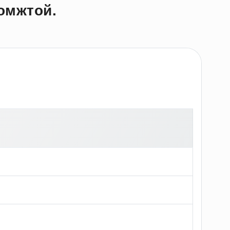
омжтой.