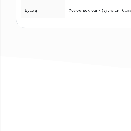
Бусад
Холбогдох банк (зуучлагч бан