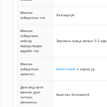
Мөнгөн
Хязгааргүй
гуйвуулгын тоо
Мөнгөн
гуйвуулага
хийхэд
Зарчмын хувьд ажлын 0-2 өдө
зарцуулагдах
өдрийн тоо
Мөнгөн
гуйвуулгын
Шимтгэлийг
-с харна уу.
шимтгэл
Дансанд орох
мөнгөн дүнг
Ашиглах боломжгүй
тогтоох
үйлчилгээ