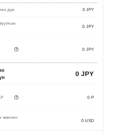
гөн дүн
0
JPY
вуулгын
0 JPY
0 JPY
өх
0 JPY
үн
 P
0 P
х мөнгөн
0
USD