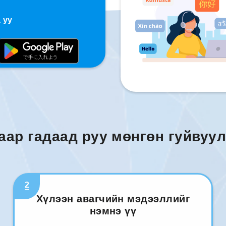
 уу
аар гадаад руу мөнгөн гуйвуул
2
Хүлээн авагчийн мэдээллийг
нэмнэ үү