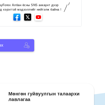
ayForex Албан ёсны SNS аккаунт дээр
д хэрэгтэй мэдээллийг нийтэлж байна！
эх
Мөнгөн гуйвуулгын талаархи
лавлагаа