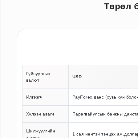
Төрөл 
Гуйвуулгын
USD
валют
Илгээгч
PayForex данс (хувь хүн боло
Хүлээн авагч
Парагвайулсын банкны данста
Шилжүүлгийн
1 сая иентэй тэнцэх ам.долла
хэмжээ