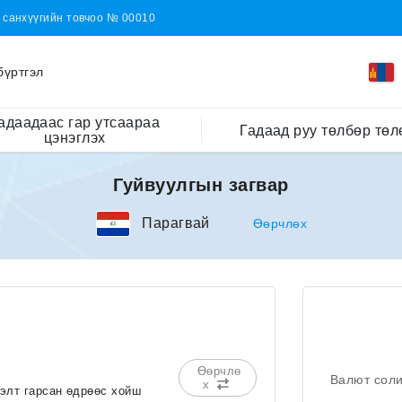
н санхүүгийн товчоо № 00010
бүртгэл
адаадаас гар утсаараа
Гадаад руу төлбөр төл
цэнэглэх
Гуйвуулгын загвар
Парагвай
Өөрчлөх
Өөрчлө
Валют сол
х
сэлт гарсан өдрөөс хойш