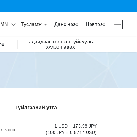
Тусламж
Данс нээх
Нэвтрэх
MN
Гадаадаас мөнгөн гуйвуулга
өх
хүлээн авах
Гүйлгээний утга
1 USD = 173.98 JPY
их ханш
(100 JPY = 0.5747 USD)