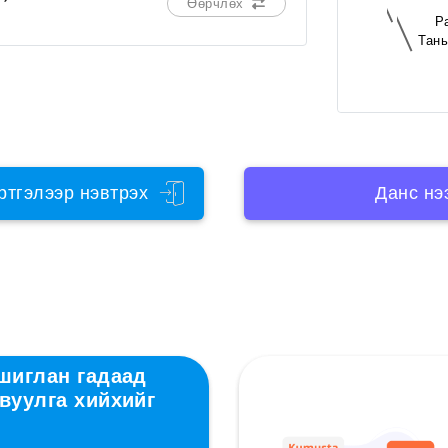
Өөрчлөх
P
Тань
ртгэлээр нэвтрэх
Данс нэ
ашиглан гадаад
вуулга хийхийг