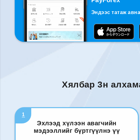
PayForex
Эндээс татаж авна
Хялбар 3н алхам
1
Эхлээд хүлээн авагчийн
мэдээллийг бүртгүүлнэ үү