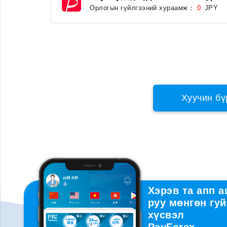
Орлогын гүйлгээний хураамж：
JPY
0
Хуучин бү
Хэрэв та апп 
руу мөнгөн гуй
хүсвэл