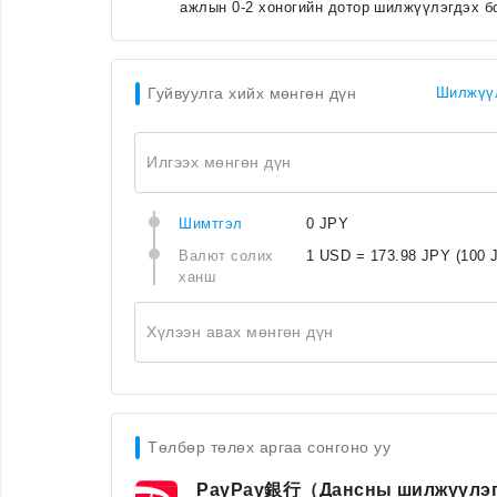
ажлын 0-2 хоногийн дотор шилжүүлэгдэх б
Гуйвуулга хийх мөнгөн дүн
Шилжүүл
Илгээх мөнгөн дүн
Шимтгэл
0 JPY
Валют солих
1 USD = 173.98 JPY
(100 
ханш
Хүлээн авах мөнгөн дүн
Төлбөр төлөх аргаа сонгоно уу
PayPay銀行（Дансны шилжүүлэ