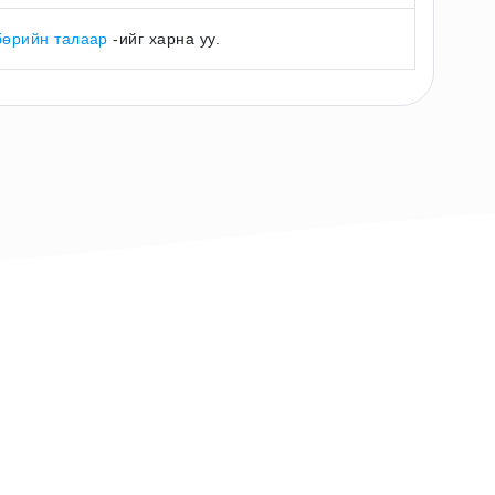
бөрийн талаар
-ийг харна уу.