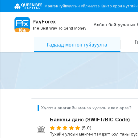
Мөнгөн гуйвуулгын үйлчилгээ Канто орон нутгий
PayForex
Албан байгуулагын 
The Best Way To Send Money
Г
Гадаад мөнгөн гуйвуулга
Хүлээн авагчийн мөнгө хүлээн авах арга?
Банкны данс (SWIFT/BIC Code)
(5.0)
Тухайн улсын мөнгөн тэмдэгт бол таны хү