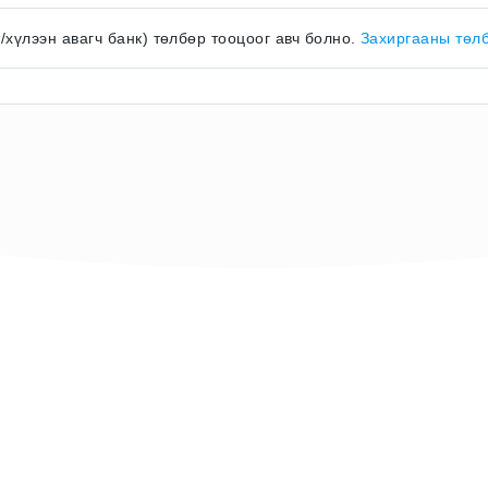
к/хүлээн авагч банк) төлбөр тооцоог авч болно.
Захиргааны төл