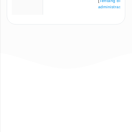
[
Tentang biaya
administrasi
]