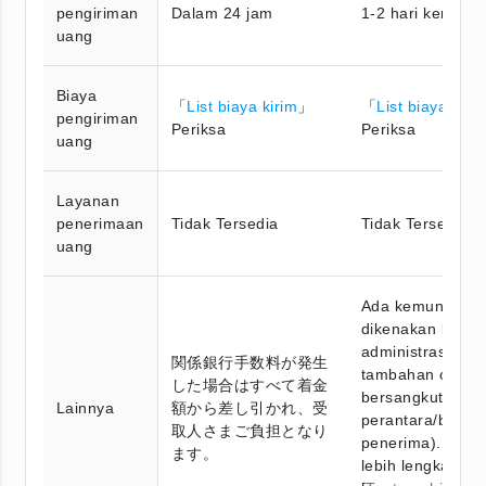
pengiriman
Dalam 24 jam
1-2 hari kerja
uang
Biaya
「
List biaya kirim
」
「
List biaya kiri
pengiriman
Periksa
Periksa
uang
Layanan
penerimaan
Tidak Tersedia
Tidak Tersedia
uang
Ada kemungkina
dikenakan biaya
administrasi
関係銀行手数料が発生
tambahan oleh 
した場合はすべて着金
bersangkutan (b
Lainnya
額から差し引かれ、受
perantara/bank
取人さまご負担となり
penerima). Infor
ます。
lebih lengkap, pe