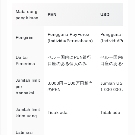
Mata uang
PEN
USD
pengiriman
Pengguna PayForex
Pengguna PayFo
Pengirim
(Individu/Perusahaan)
(Individu/Perusa
Daftar
ペルー国内にPEN銀行
ペルー国内にUS
Penerima
口座のある個人のみ
口座のある個人
Jumlah limit
3,000円～100万円相当
Jumlah USD set
per
のPEN
1.000.000 JPY
transaksi
Jumlah limit
Tidak ada
Tidak ada
kirim uang
Estimasi