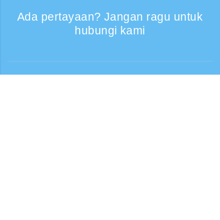
Ada pertayaan? Jangan ragu untuk
hubungi kami
Bantuan
Layanan Telepon, Hari kerja 9:30 - 17:30
Panggilan gratis
0120-808-774
Dari luar negeri (* berbayar)
+81-3-6807-5775