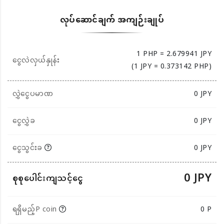
လုပ်ဆောင်ချက် အကျဉ်းချုပ်
1 PHP = 2.679941 JPY
ငွေလဲလှယ်နှုန်း
(1 JPY = 0.373142 PHP)
လွှဲငွေပမာဏ
0
JPY
ငွေလွှဲခ
0 JPY
ငွေသွင်းခ
0 JPY
0 JPY
စုစုပေါင်းကျသင့်ငွေ
ရရှိမည့်P coin
0 P