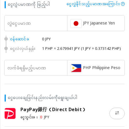
ငွေလွှဲပမာဏကို ဖြည့်ပါ
ငွေလွှဲနိုင်သည့်ပမာဏအကြောင်း
JPY Japanese Yen
လွှဲငွေပမာဏ
၀န်ဆောင်ခ
0 JPY
ငွေလဲလှယ်နှုန်း
1 PHP = 2.679941 JPY
(1 JPY = 0.373142 PHP)
PHP Philippine Peso
လက်ခံရရှိမည့်ပမာဏ
ငွေပေးချေခြင်းနည်းလမ်းကိုရွေးချယ်ပါ
PayPay銀行（Direct Debit）
0
ငွေသွင်းခ：
JPY