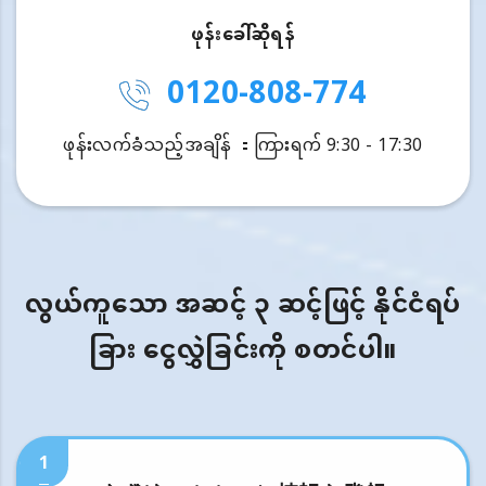
ဖုန်းခေါ်ဆိုရန်
0120-808-774
ဖုန်းလက်ခံသည့်အချိန် ：ကြားရက် 9:30 - 17:30
လွယ်ကူသော အဆင့် ၃ ဆင့်ဖြင့် နိုင်ငံရပ်
ခြား ငွေလွှဲခြင်းကို စတင်ပါ။
1