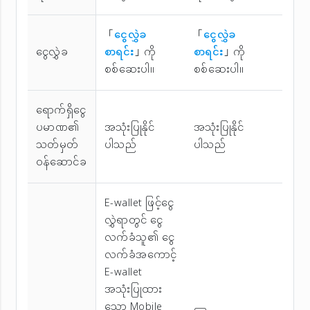
「
ငွေလွှဲခ
「
ငွေလွှဲခ
ငွေလွှဲခ
စာရင်း
」ကို
စာရင်း
」ကို
စစ်ဆေးပါ။
စစ်ဆေးပါ။
ရောက်ရှိငွေ
ပမာဏ၏
အသုံးပြုနိုင်
အသုံးပြုနိုင်
သတ်မှတ်
ပါသည်
ပါသည်
ဝန်ဆောင်ခ
E-wallet ဖြင့်ငွေ
လွှဲရာတွင် ငွေ
လက်ခံသူ၏ ငွေ
လက်ခံအကောင့်
E-wallet
အသုံးပြုထား
သော Mobile