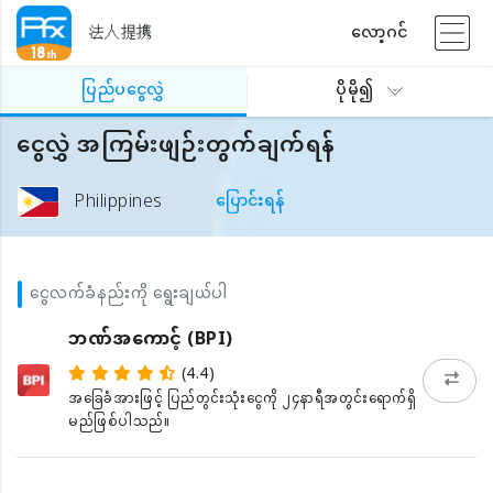
法人提携
လော့ဂင်
ပြည်ပငွေလွှဲ
ပိုမို၍
ငွေလွှဲ အကြမ်းဖျဉ်းတွက်ချက်ရန်
Philippines
ပြောင်းရန်
ငွေလက်ခံနည်းကို ရွေးချယ်ပါ
ဘဏ်အကောင့် (BPI)
(4.4)
အခြေခံအားဖြင့် ပြည်တွင်းသုံးငွေကို ၂၄နာရီအတွင်းရောက်ရှိ
မည်ဖြစ်ပါသည်။