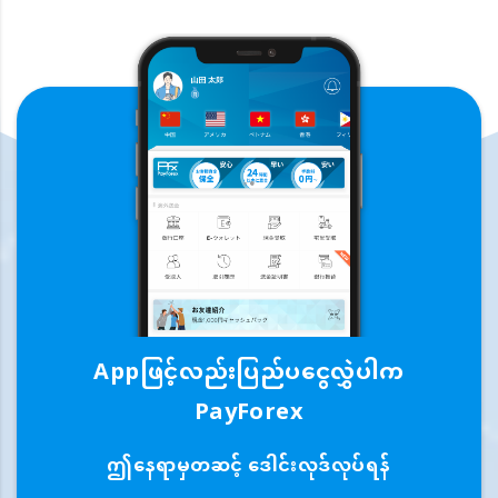
Appဖြင့်လည်းပြည်ပငွေလွှဲပါက
PayForex
ဤနေရာမှတဆင့် ဒေါင်းလုဒ်လုပ်ရန်