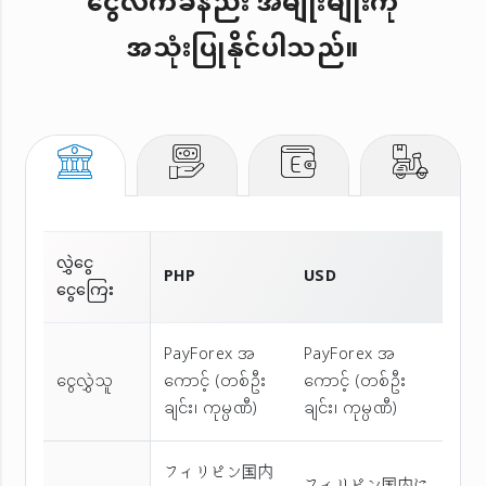
ငွေလက်ခံနည်း အမျိုးမျိုးကို
အသုံးပြုနိုင်ပါသည်။
လွှဲငွေ
PHP
USD
ငွေကြေး
PayForex အ
PayForex အ
ငွေလွှဲသူ
ကောင့် (တစ်ဦး
ကောင့် (တစ်ဦး
ချင်း၊ ကုမ္ပဏီ)
ချင်း၊ ကုမ္ပဏီ)
フィリピン国内