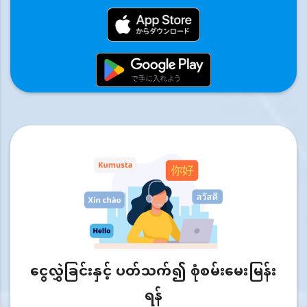
ငွေလွှဲခြင်းနှင့် ပတ်သက်၍ စုံစမ်းမေးမြန်း
ရန်