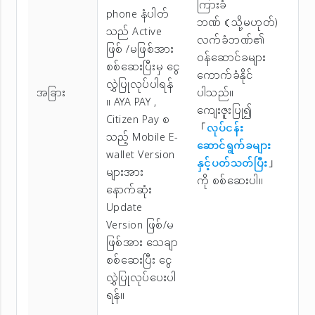
ကြားခံ
phone နံပါတ်
ဘဏ်（သို့မဟုတ်)
သည် Active
လက်ခံဘဏ်၏
ဖြစ် /မဖြစ်အား
ဝန်ဆောင်ခများ
စစ်ဆေးပြီးမှ ငွေ
ကောက်ခံနိုင်
လွှဲပြုလုပ်ပါရန်
အခြား
ပါသည်။
။ AYA PAY ,
ကျေးဇူးပြု၍
Citizen Pay စ
「
လုပ်ငန်း
သည့် Mobile E-
ဆောင်ရွက်ခများ
wallet Version
နှင့်ပတ်သတ်ပြီး
」
များအား
ကို စစ်ဆေးပါ။
နောက်ဆုံး
Update
Version ဖြစ်/မ
ဖြစ်အား သေချာ
စစ်ဆေးပြီး ငွေ
လွှဲပြုလုပ်ပေးပါ
ရန်။