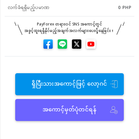
လက်ခံရရှိမည့်ပမာဏ
0
PHP
PayForex တရားဝင် SNS အကောင့်တွင်
အခွင့်ထူးရရှိနိုင်မည့်အချက်အလက်များပေးပို့နေခြင်း！
ရှိပြီးသားအကောင့်ဖြင့် လော့ဂင်
အကောင့်မှတ်ပုံတင်ရန်