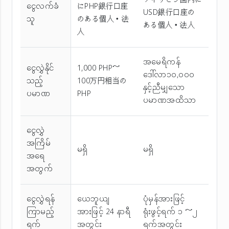
フィリピン国内に
ငွေလက်ခံ
にPHP銀行口座
USD銀行口座の
သူ
のある個人・法
ある個人・法人
人
အမေရိကန်
ငွေလွှဲနိုင်
1,000 PHP～
ဒေါ်လာ၁၀,၀၀၀
သည့်
100万円相当の
နှင့်ညီမျှသော
ပမာဏ
PHP
ပမာဏအထိသာ
ငွေလွှဲ
အကြိမ်
မရှိ
မရှိ
အ‌ရေ
အတွက်
ငွေလွှဲရန်
ယေဘူယျ
ပုံမှန်အားဖြင့်
ကြာမည့်
အားဖြင့် 24 နာရီ
ရုံးဖွင့်ရက် ၁ ～၂
ရက်
အတွင်း
ရက်အတွင်း