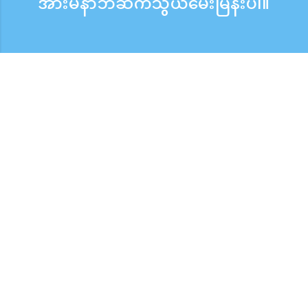
အားမနာဘဲဆက်သွယ်မေးမြန်းပါ။
မေးမြန်းစုံစမ်းရန်
ဖုန်းလက်ခံသည့်အချိန် ：ကြားရက် 9:30 - 17:30
အခမဲ့ဖုန်းခေါ်ဆိုမှု
0120-808-774
ပြည်ပမှ（※အခကျသင့်）
+81-3-6807-5775