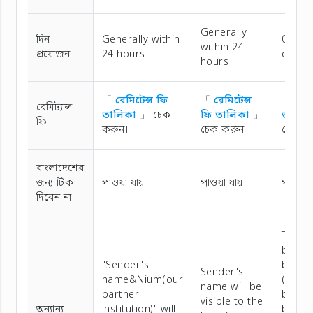
Generally
দিন
Generally within
0-2 bu
within 24
প্রয়োজন
24 hours
days
hours
「
রেমিটেন্স ফি
「
রেমিটেন্স
「
রেমি
রেমিট্যান্স
তালিকা
」 চেক
ফি তালিকা
」
তালিক
ফি
করুন।
চেক করুন।
চেক ক
বাংলাদেশের
জন্য টিক
পাওয়া যায়
পাওয়া যায়
পাওয়া য
দিবেন না
There
be ot
"Sender's
bank 
Sender's
name&Nium(our
(Inter
name will be
partner
bank,
visible to the
অন্যান্য
institution)" will
benefi