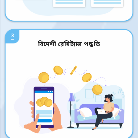
3
বিদেশী রেমিট্যান্স পদ্ধতি