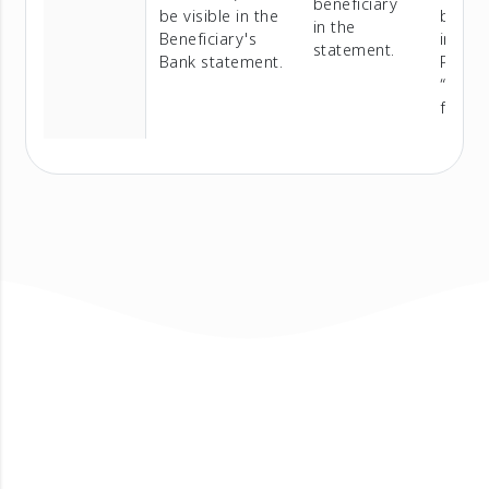
beneficiary
be visible in the
bank)
in the
Beneficiary's
involv
statement.
Bank statement.
Please
“
Abou
for det