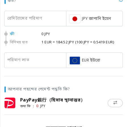
কত?
রেমিট্যান্সের পরিমাণ
JPY জাপানি ইয়েন
ফী
0 JPY
বিনিময় হার
1 EUR = 184.52 JPY
(100 JPY = 0.5419 EUR)
পরিমাণ লাভ
EUR ইউরো
আপনার পছন্দের পেমেন্ট পদ্ধতি কি?
PayPay銀行（হিসাব স্থানান্তর）
জমা ফি ：
0
JPY