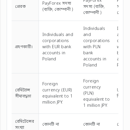
PayForex
PayFo
PayForex সদস্য
প্রেরক
সদস্য (ব্যক্তি,
সদস্য (ব্
(ব্যক্তি, কোম্পানী )
কোম্পানী )
কোম্পান
Individuals
Indivi
Individuals and
and
and
corporations
corporations
corpo
গ্রহণকারী।
with EUR bank
with PLN
with 
accounts in
bank
bank
Poland
accounts in
accoun
Poland
Polan
Foreign
Foreign
currency
রেমিট্যান্স
currency (EUR)
USD এর
(PLN)
সীমাবদ্ধতা
equivalent to 1
মিলিয়ন
equivalent to
million JPY.
1 million JPY.
রেমিটেন্সের
কোনটি না
কোনটি না
কোনটি 
সংখ্যা