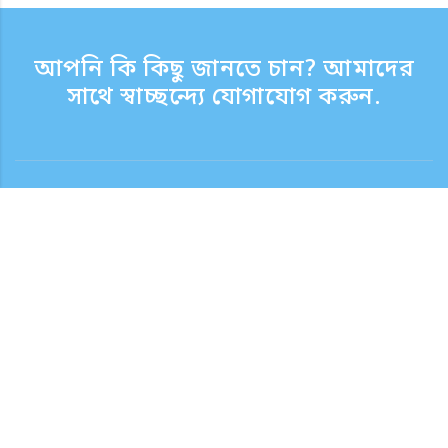
আপনি কি কিছু জানতে চান? আমাদের
সাথে স্বাচ্ছন্দ্যে যোগাযোগ করুন.
যোগাযোগ
সাপোর্ট টাইম সপ্তাহের দিন 9:30 - 17:30
টোল ফ্রি নম্বর
0120-808-774
বিদেশ থেকে (ফি সহ)
+81-3-6807-5775