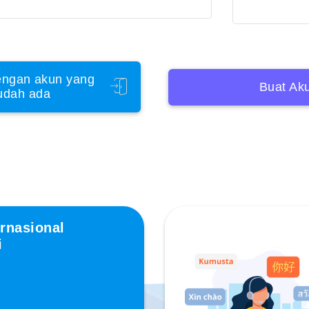
ngan akun yang
Buat Ak
udah ada
rnasional
i