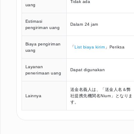
Tidak ada
uang
Estimasi
Dalam 24 jam
pengiriman uang
Biaya pengiriman
「
List biaya kirim
」Periksa
uang
Layanan
Dapat digunakan
penerimaan uang
送金名義人は、「送金人名＆弊
Lainnya
社提携先機関名Nium」となりま
す。