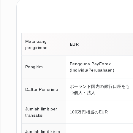
Mata uang
EUR
pengiriman
Pengguna PayForex
Pengirim
(Individu/Perusahaan)
ポーランド国内の銀行口座をも
Daftar Penerima
つ個人・法人
Jumlah limit per
100万円相当のEUR
transaksi
Jumlah limit kirim