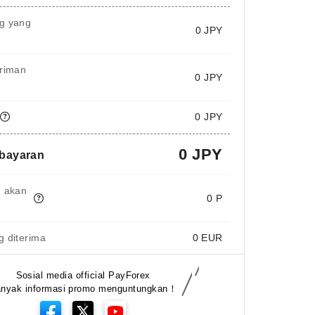
g yang
0
JPY
iriman
0 JPY
0 JPY
0 JPY
mbayaran
g akan
0 P
 diterima
0
EUR
Sosial media official PayForex
nyak informasi promo menguntungkan！