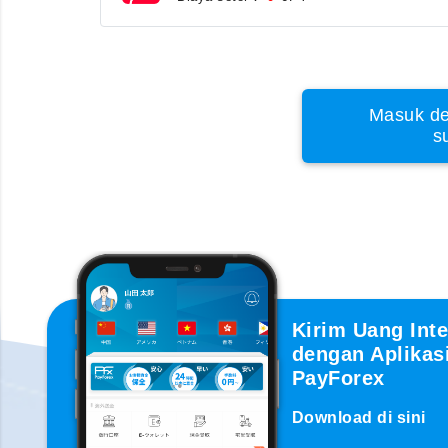
Masuk de
s
Kirim Uang Inte
dengan Aplikas
PayForex
Download di sini