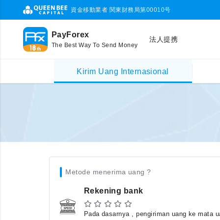
資金移動業者 関東財務局第00010号
PayForex
法人提携
The Best Way To Send Money
Kirim Uang Internasional
Metode menerima uang ?
Rekening bank
Pada dasarnya , pengiriman uang ke mata ua