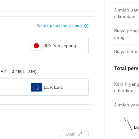
Jumlah uan
dikirimkan
Batas pengiriman uang.
Biaya peng
uang
JPY Yen Jepang
Biaya setor
Total pe
JPY = 0.4961 EUR)
Koin P yan
EUR Euro
diberikan
Jumlah yang
Ba
Ubah