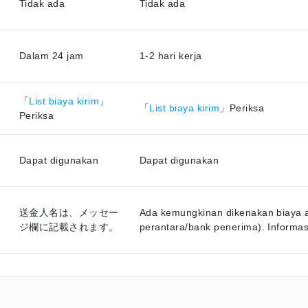
Tidak ada
Tidak ada
Dalam 24 jam
1-2 hari kerja
「
List biaya kirim
」
「
List biaya kirim
」Periksa
Periksa
Dapat digunakan
Dapat digunakan
送金人名は、メッセー
Ada kemungkinan dikenakan biaya a
ジ欄に記載されます。
perantara/bank penerima). Informasi