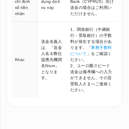
chỉ định
dụng dịch
Bank（CYPRUS）向け
số tiền
vụ này
送金の場合はご利用い
nhận
ただけません。
1、関係銀行（中継銀
行・受取銀行）の手数
送金名義人
料が発生する場合があ
は、「送金
ります。「
事務手数料
人名＆弊社
について
」をご確認く
Khác
提携先機関
ださい。
名Nium」
2、ユーロ圏スピード
となりま
送金は備考欄への入力
す。
ができません。その旨
受取人さまへご連絡く
ださい。