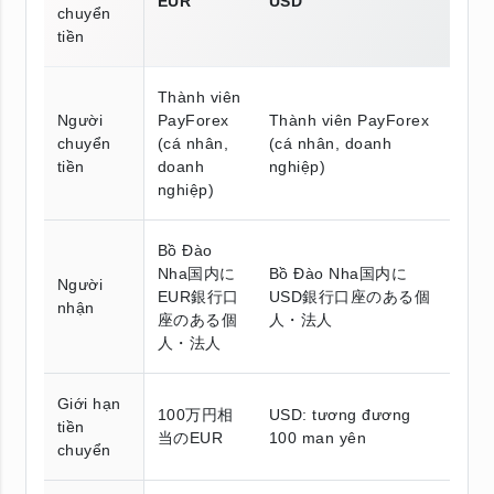
EUR
USD
chuyển
tiền
Thành viên
Người
PayForex
Thành viên PayForex
chuyển
(cá nhân,
(cá nhân, doanh
tiền
doanh
nghiệp)
nghiệp)
Bồ Đào
Nha国内に
Bồ Đào Nha国内に
Người
EUR銀行口
USD銀行口座のある個
nhận
座のある個
人・法人
人・法人
Giới hạn
100万円相
USD: tương đương
tiền
当のEUR
100 man yên
chuyển