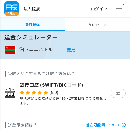
法人提携
ログイン
海外送金
More
送金シミュレーター
沿ドニエストル
変更
受取人が希望する受け取り方法は？
銀行口座 (SWIFT/BICコード)
(5.0)
現地通貨はご依頼から原則0〜2営業日後までに着金し
ます。
送金予定額は？
送金可能額について