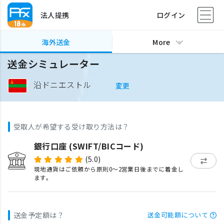
法人提携
ログイン
海外送金
More
送金シミュレーター
沿ドニエストル
変更
受取人が希望する受け取り方法は？
銀行口座 (SWIFT/BICコード)
(5.0)
現地通貨はご依頼から原則0〜2営業日後までに着金し
ます。
送金予定額は？
送金可能額について