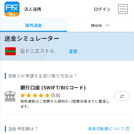
法人提携
ログイン
海外送金
More
送金シミュレーター
沿ドニエストル
変更
受取人が希望する受け取り方法は？
銀行口座 (SWIFT/BICコード)
(5.0)
現地通貨はご依頼から原則0〜2営業日後までに着金し
ます。
送金予定額は？
送金可能額について