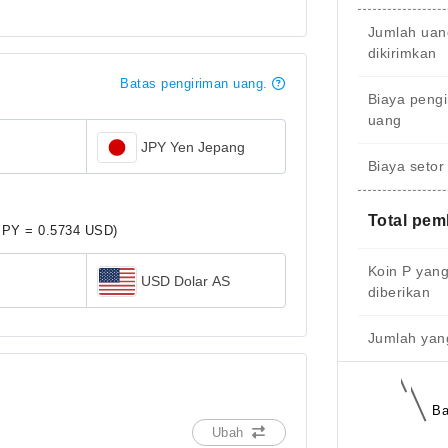
Jumlah uan
dikirimkan
Batas pengiriman uang.
Biaya peng
uang
JPY Yen Jepang
Biaya setor
Total pe
JPY = 0.5734 USD)
Koin P yan
USD Dolar AS
diberikan
Jumlah yang
Ba
Ubah