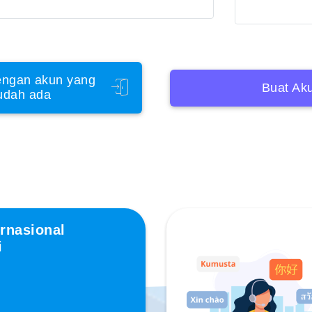
ngan akun yang
Buat Ak
udah ada
rnasional
i