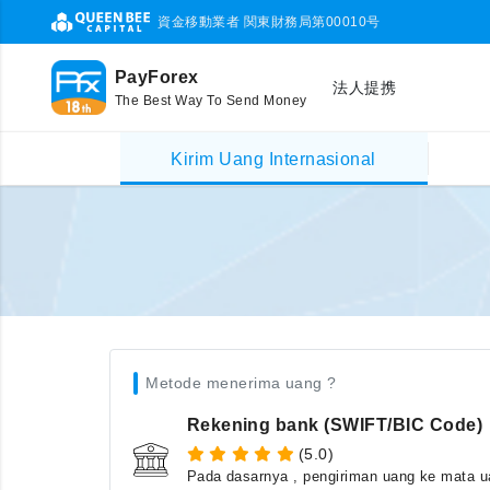
資金移動業者 関東財務局第00010号
PayForex
法人提携
The Best Way To Send Money
Kirim Uang Internasional
Metode menerima uang ?
Rekening bank (SWIFT/BIC Code)
(5.0)
Pada dasarnya , pengiriman uang ke mata ua