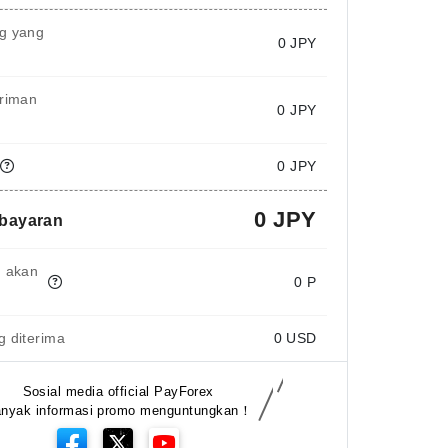
g yang
0
JPY
iriman
0 JPY
0 JPY
0 JPY
mbayaran
g akan
0 P
 diterima
0
USD
Sosial media official PayForex
nyak informasi promo menguntungkan！