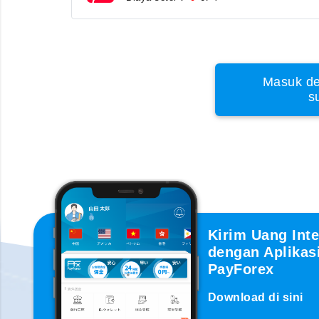
Masuk de
s
Kirim Uang Inte
dengan Aplikas
PayForex
Download di sini