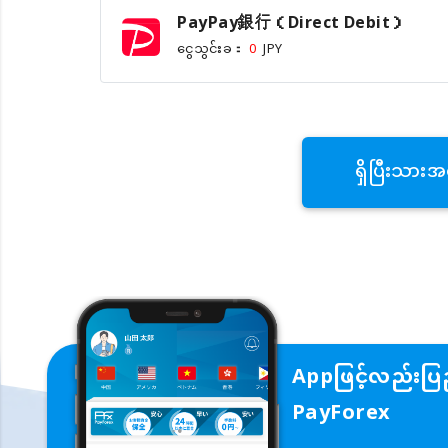
PayPay銀行（Direct Debit）
ငွေသွင်းခ：
0
JPY
ရှိပြီးသားအ
Appဖြင့်လည်းပြည
PayForex