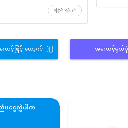
ပြောင်းရန်
ကောင့်ဖြင့် လော့ဂင်
အကောင့်မှတ်ပု
်ပငွေလွှဲပါက