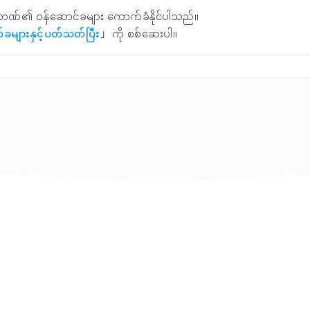
ဘဏ်၏ ဝန်ဆောင်ခများ ကောက်ခံနိုင်ပါသည်။
်ခများနှင့်ပတ်သတ်ပြီး
」 ကို စစ်ဆေးပါ။