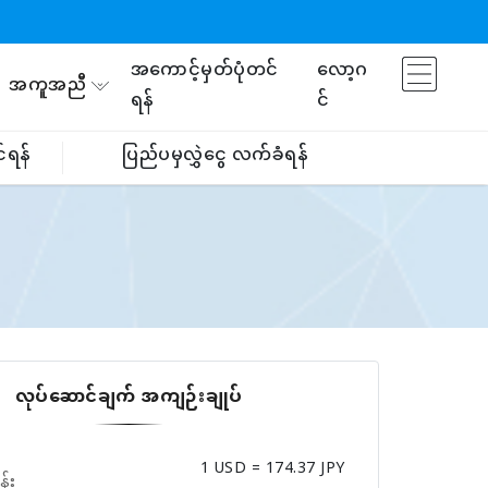
အကောင့်မှတ်ပုံတင်
လော့ဂ
အကူအညီ
ရန်
င်
်ရန်
ပြည်ပမှလွှဲငွေ လက်ခံရန်
လုပ်ဆောင်ချက် အကျဉ်းချုပ်
1 USD = 174.37 JPY
န်း