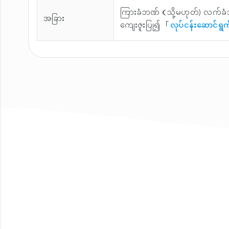
ကြားခံဘဏ်（သို့မဟုတ်) လက်ခံ
အခြား
ကျေးဇူးပြု၍ 「
လုပ်ငန်းဆောင်ရွက