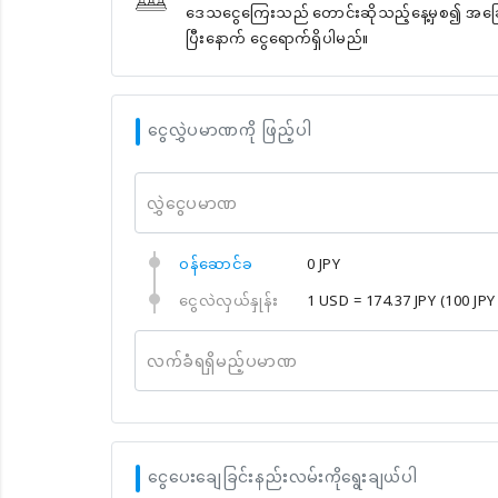
ဒေသငွေကြေးသည် တောင်းဆိုသည့်နေ့မှစ၍ အခြေခံအ
ပြီးနောက် ငွေရောက်ရှိပါမည်။
ငွေလွှဲပမာဏကို ဖြည့်ပါ
လွှဲငွေပမာဏ
၀န်ဆောင်ခ
0 JPY
ငွေလဲလှယ်နှုန်း
1 USD = 174.37 JPY
(100 JPY
လက်ခံရရှိမည့်ပမာဏ
ငွေပေးချေခြင်းနည်းလမ်းကိုရွေးချယ်ပါ