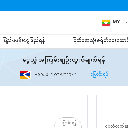
MY
ပြည်ပဖုန်းငွေဖြည့်ရန်
ပြည်ပအသုံးစရိတ်ပေးဆောင
ငွေလွှဲ အကြမ်းဖျဉ်းတွက်ချက်ရန်
Republic of Artsakh
ပြောင်းရန်
ပြောင်းရန်
ငွေလဲလှယ်နှု