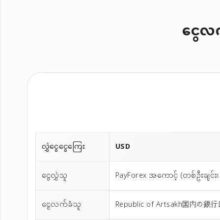
ငွေလက်
လွှဲငွေငွေကြေး
USD
ငွေလွှဲသူ
PayForex အကောင့် (တစ်ဦးချင်း၊ 
ငွေလက်ခံသူ
Republic of Artsakh国