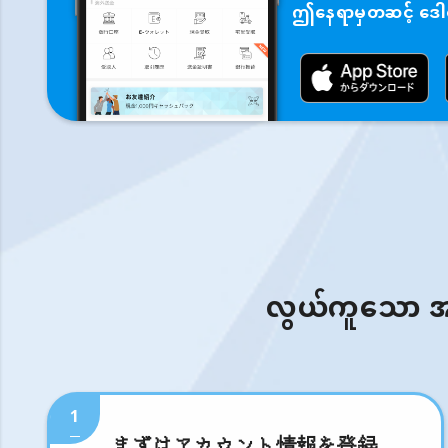
ဤနေရာမှတဆင့် ဒေါင်
လွယ်ကူသော အဆင့
1