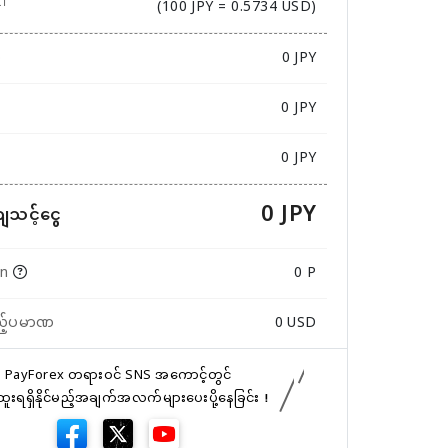
(100 JPY = 0.5734 USD)
ဏ
0
JPY
0 JPY
0 JPY
0 JPY
ကျသင့်ငွေ
in
0 P
ည့်ပမာဏ
0
USD
PayForex တရားဝင် SNS အကောင့်တွင်
်ထူးရရှိနိုင်မည့်အချက်အလက်များပေးပို့နေခြင်း！