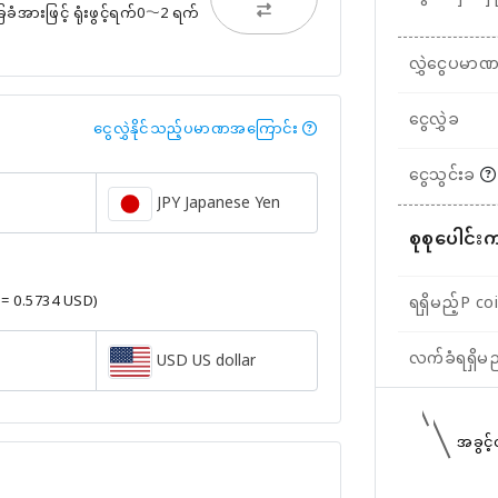
ားဖြင့် ရုံးဖွင့်ရက်0〜2 ရက်
လွှဲငွေပမာ
ငွေလွှဲခ
ငွေလွှဲနိုင်သည့်ပမာဏအကြောင်း
ငွေသွင်းခ
JPY Japanese Yen
စုစုပေါင်း
 = 0.5734 USD)
ရရှိမည့်P co
လက်ခံရရှိမ
USD US dollar
အခွင့