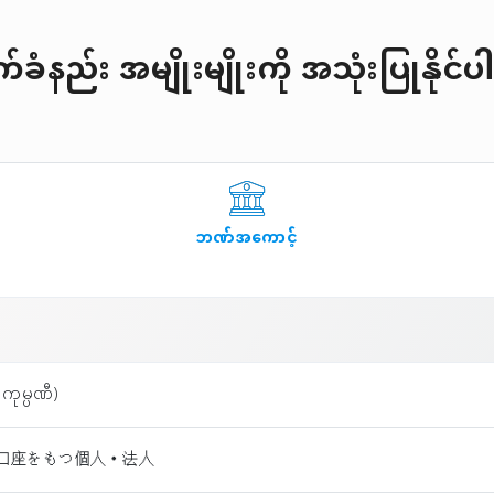
ခံနည်း အမျိုးမျိုးကို အသုံးပြုနိုင
ဘဏ်အကောင့်
ကုမ္ပဏီ)
内の銀行口座をもつ個人・法人