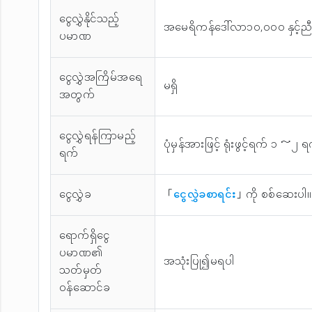
ငွေလွှဲနိုင်သည့်
အမေရိကန်ဒေါ်လာ၁၀,၀၀၀ နှင့
ပမာဏ
ငွေလွှဲအကြိမ်အ‌ရေ
မရှိ
အတွက်
ငွေလွှဲရန်ကြာမည့်
ပုံမှန်အားဖြင့် ရုံးဖွင့်ရက် ၁ ～၂
ရက်
ငွေလွှဲခ
「
ငွေလွှဲခစာရင်း
」ကို စစ်ဆေးပါ။
ရောက်ရှိငွေ
ပမာဏ၏
အသုံးပြု၍မရပါ
သတ်မှတ်
ဝန်ဆောင်ခ