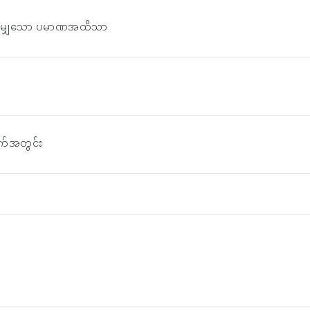
်ညီမျှသော ပမာဏအထိသာ
 ရက်အတွင်း