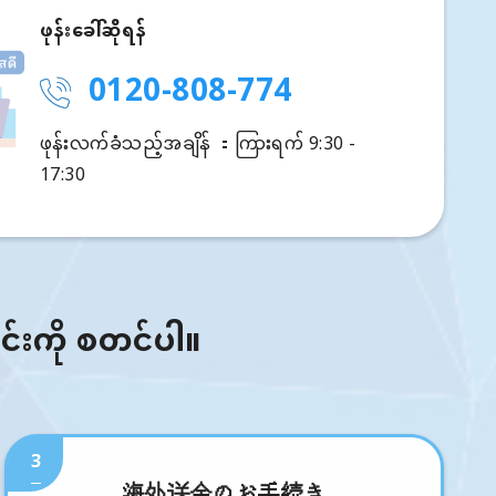
ဖုန်းခေါ်ဆိုရန်
0120-808-774
ဖုန်းလက်ခံသည့်အချိန် ：ကြားရက် 9:30 -
17:30
ြင်းကို စတင်ပါ။
3