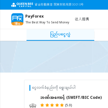
資金移動業者 関東財務局第00010号
PayForex
法人提携
The Best Way To Send Money
ပြည်ပငွေလွှဲ
ငွေလက်ခံနည်းကို ရွေးချယ်ပါ
ဘဏ်အကောင့် (SWIFT/BIC Code)
(5.0)