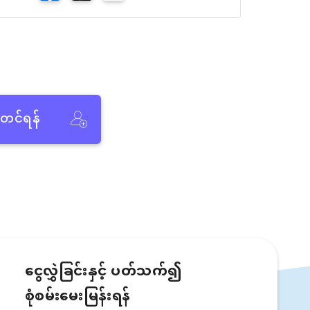
ံတင်ရန်
ငွေလွှဲခြင်းနှင့် ပတ်သက်၍
စုံစမ်းမေးမြန်းရန်