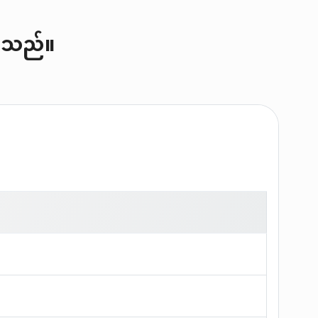
်ပါသည်။