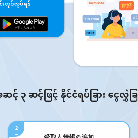
းလုဒ်လုပ်ရန်
် ၃ ဆင့်ဖြင့် နိုင်ငံရပ်ခြား ငွေလွှဲခ
2