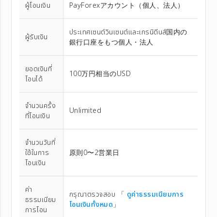
ผู้โอนเงิน
PayForexアカウント（個⼈、法⼈）
ประเทศเซนต์วินเซนต์และเกรนิดีนส์国内の
ผู้รับเงิน
銀行口座をもつ個人・法人
ยอดเงินที่
100万円相当のUSD
โอนได้
จำนวนครั้ง
Unlimited
ที่โอนเงิน
จำนวนวันที่
ใช้ในการ
原則0〜2営業日
โอนเงิน
ค่า
กรุณาตรวจสอบ 「
ดูค่าธรรมเนียมการ
ธรรมเนียม
โอนเงินทั้งหมด
」
การโอน