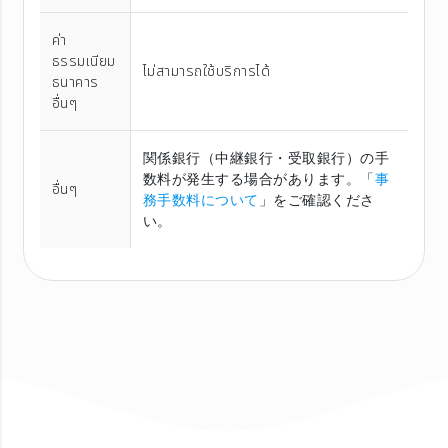
ค่า
ธรรมเนียม
ไม่สามารถใช้บริการได้
ธนาคาร
อื่นๆ
関係銀行（中継銀行・受取銀行）の手
数料が発生する場合があります。「
事
อื่นๆ
務手数料について
」をご確認くださ
い。