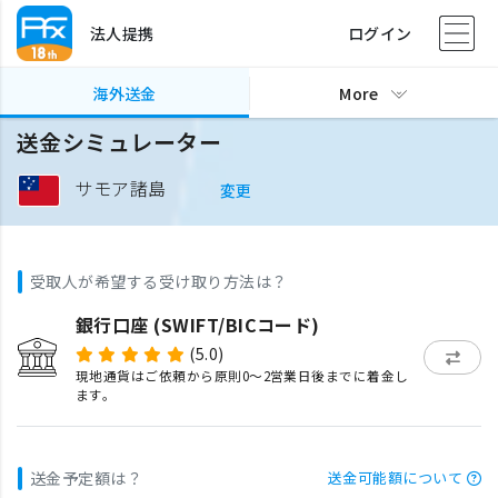
法人提携
ログイン
海外送金
More
送金シミュレーター
サモア諸島
変更
受取人が希望する受け取り方法は？
銀行口座 (SWIFT/BICコード)
(5.0)
現地通貨はご依頼から原則0〜2営業日後までに着金し
ます。
送金予定額は？
送金可能額について