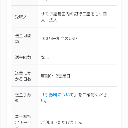
サモア諸島国内の銀行口座をもつ個
受取人
人・法人
送金可能
100万円相当のUSD
額
送金回数
なし
送金にか
原則0〜2営業日
かる日数
送金手数
「
手数料について
」をご確認くださ
料
い。
着金額指
定サービ
ご利用いただけません