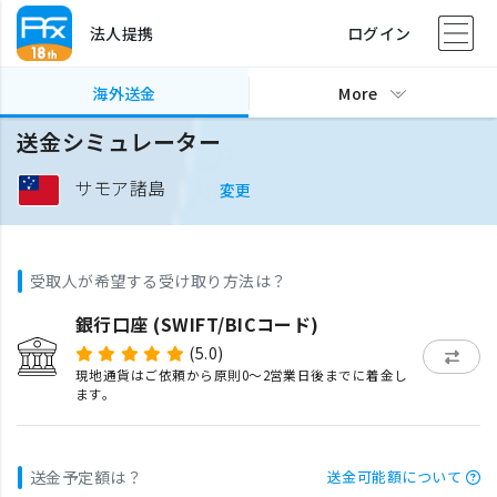
法人提携
ログイン
海外送金
More
送金シミュレーター
サモア諸島
変更
受取人が希望する受け取り方法は？
銀行口座 (SWIFT/BICコード)
(5.0)
現地通貨はご依頼から原則0〜2営業日後までに着金し
ます。
送金予定額は？
送金可能額について