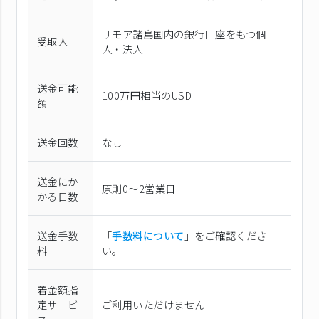
サモア諸島国内の銀行口座をもつ個
受取人
人・法人
送金可能
100万円相当のUSD
額
送金回数
なし
送金にか
原則0〜2営業日
かる日数
送金手数
「
手数料について
」をご確認くださ
料
い。
着金額指
定サービ
ご利用いただけません