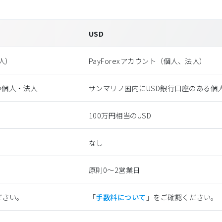
USD
法⼈）
PayForexアカウント（個⼈、法⼈）
つ個人・法人
サンマリノ国内にUSD銀行口座のある個
100万円相当のUSD
なし
原則0〜2営業日
ださい。
「
手数料について
」をご確認ください。