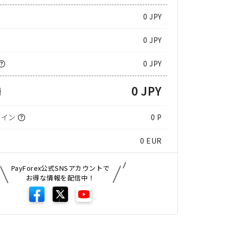
0
JPY
0 JPY
0 JPY
0 JPY
額
コイン
0 P
0
EUR
PayForex公式SNSアカウントで
お得な情報を配信中！