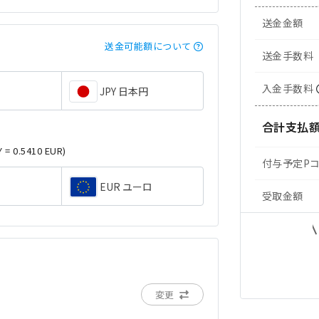
送金金額
送金可能額について
送金手数料
入金手数料
JPY 日本円
合計支払
Y = 0.5410 EUR)
付与予定P
EUR ユーロ
受取金額
変更