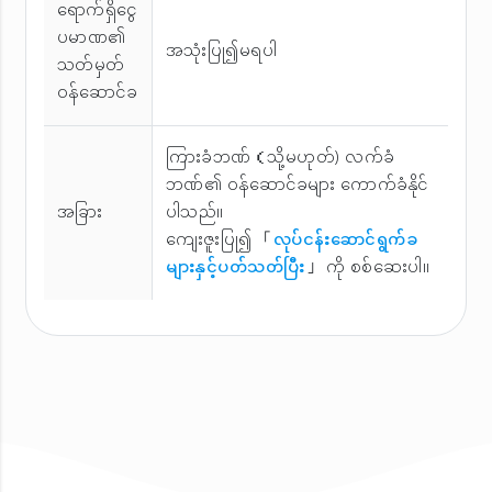
ရောက်ရှိငွေ
ပမာဏ၏
အသုံးပြု၍မရပါ
သတ်မှတ်
ဝန်ဆောင်ခ
ကြားခံဘဏ်（သို့မဟုတ်) လက်ခံ
ဘဏ်၏ ဝန်ဆောင်ခများ ကောက်ခံနိုင်
အခြား
ပါသည်။
ကျေးဇူးပြု၍ 「
လုပ်ငန်းဆောင်ရွက်ခ
များနှင့်ပတ်သတ်ပြီး
」 ကို စစ်ဆေးပါ။