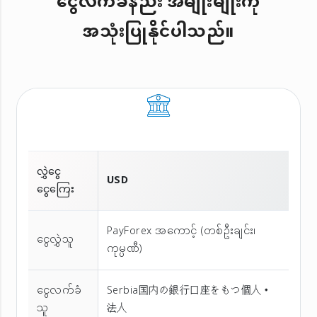
ငွေလက်ခံနည်း အမျိုးမျိုးကို
အသုံးပြုနိုင်ပါသည်။
လွှဲငွေ
USD
ငွေကြေး
PayForex အကောင့် (တစ်ဦးချင်း၊
ငွေလွှဲသူ
ကုမ္ပဏီ)
ငွေလက်ခံ
Serbia国内の銀行口座をもつ個人・
သူ
法人