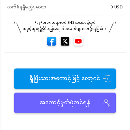
လက်ခံရရှိမည့်ပမာဏ
0
USD
PayForex တရားဝင် SNS အကောင့်တွင်
အခွင့်ထူးရရှိနိုင်မည့်အချက်အလက်များပေးပို့နေခြင်း！
ရှိပြီးသားအကောင့်ဖြင့် လော့ဂင်
အကောင့်မှတ်ပုံတင်ရန်