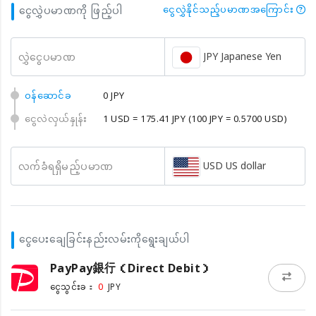
ငွေလွှဲပမာဏကို ဖြည့်ပါ
ငွေလွှဲနိုင်သည့်ပမာဏအကြောင်း
JPY Japanese Yen
လွှဲငွေပမာဏ
၀န်ဆောင်ခ
0 JPY
ငွေလဲလှယ်နှုန်း
1 USD = 175.41 JPY
(100 JPY = 0.5700 USD)
USD US dollar
လက်ခံရရှိမည့်ပမာဏ
ငွေပေးချေခြင်းနည်းလမ်းကိုရွေးချယ်ပါ
PayPay銀行（Direct Debit）
0
ငွေသွင်းခ：
JPY