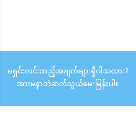
မရှင်းလင်းသည့်အချက်များရှိပါသလား?
အားမနာဘဲဆက်သွယ်မေးမြန်းပါ။
မေးမြန်းစုံစမ်းရန်