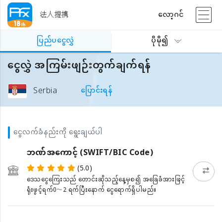
法人提携
လော့ဂင်
ပြည်ပငွေလွှဲ
ပိုမို၍
ငွေလွှဲ အကြမ်းဖျဉ်းတွက်ချက်ရန်
Serbia
ပြောင်းရန်
ငွေလက်ခံနည်းကို ရွေးချယ်ပါ
ဘဏ်အကောင့် (SWIFT/BIC Code)
(5.0)
ဒေသငွေကြေးသည် တောင်းဆိုသည့်နေ့မှစ၍ အခြေခံအားဖြင့်
ရုံးဖွင့်ရက်0〜2 ရက်ပြီးနောက် ငွေရောက်ရှိပါမည်။