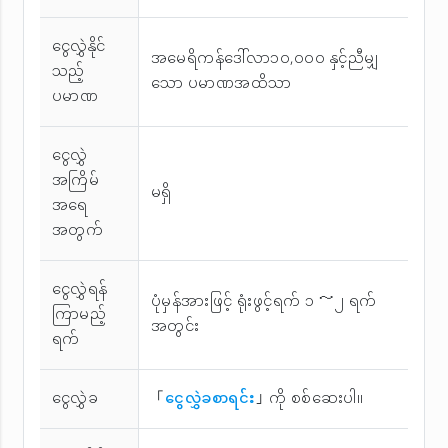
ငွေလွှဲနိုင်
အမေရိကန်ဒေါ်လာ၁၀,၀၀၀ နှင့်ညီမျှ
သည့်
သော ပမာဏအထိသာ
ပမာဏ
ငွေလွှဲ
အကြိမ်
မရှိ
အ‌ရေ
အတွက်
ငွေလွှဲရန်
ပုံမှန်အားဖြင့် ရုံးဖွင့်ရက် ၁ ～၂ ရက်
ကြာမည့်
အတွင်း
ရက်
ငွေလွှဲခ
「
ငွေလွှဲခစာရင်း
」ကို စစ်ဆေးပါ။