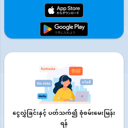
ငွေလွှဲခြင်းနှင့် ပတ်သက်၍ စုံစမ်းမေးမြန်း
ရန်