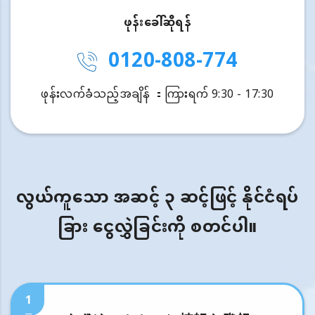
ဖုန်းခေါ်ဆိုရန်
0120-808-774
ဖုန်းလက်ခံသည့်အချိန် ：ကြားရက် 9:30 - 17:30
လွယ်ကူသော အဆင့် ၃ ဆင့်ဖြင့် နိုင်ငံရပ်
ခြား ငွေလွှဲခြင်းကို စတင်ပါ။
1