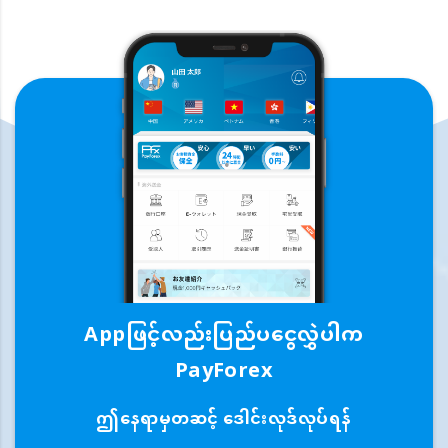
Appဖြင့်လည်းပြည်ပငွေလွှဲပါက
PayForex
ဤနေရာမှတဆင့် ဒေါင်းလုဒ်လုပ်ရန်