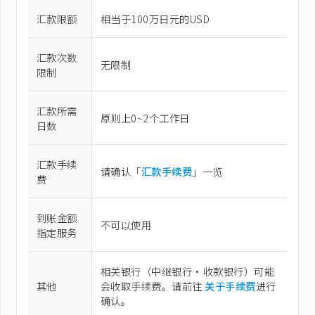
汇款限额
相当于100万日元的USD
汇款次数
无限制
限制
汇款所需
原则上0~2个工作日
日数
汇款手续
请确认「
汇款手续费
」一览
费
到账金额
不可以使用
指定服务
相关银行（中继银行·收款银行）可能
其他
会收取手续费。请前往
关于手续费
进行
确认。