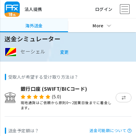
法人提携
ログイン
海外送金
More
送金シミュレーター
セーシェル
変更
受取人が希望する受け取り方法は？
銀行口座 (SWIFT/BICコード)
(5.0)
現地通貨はご依頼から原則0〜2営業日後までに着金し
ます。
送金予定額は？
送金可能額について