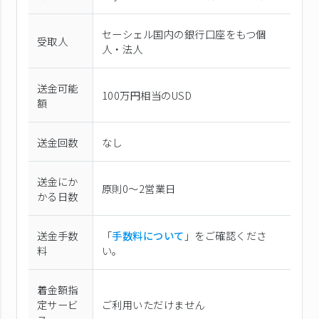
セーシェル国内の銀行口座をもつ個
受取人
人・法人
送金可能
100万円相当のUSD
額
送金回数
なし
送金にか
原則0〜2営業日
かる日数
送金手数
「
手数料について
」をご確認くださ
料
い。
着金額指
定サービ
ご利用いただけません