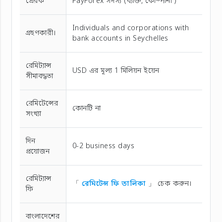
প্রেরক
PayForex সদস্য (ব্যক্তি, কোম্পানী )
Individuals and corporations with
গ্রহণকারী।
bank accounts in Seychelles
রেমিট্যান্স
USD এর মূল্য 1 মিলিয়ন ইয়েন
সীমাবদ্ধতা
রেমিটেন্সের
কোনটি না
সংখ্যা
দিন
0-2 business days
প্রয়োজন
রেমিট্যান্স
「
রেমিটেন্স ফি তালিকা
」 চেক করুন।
ফি
বাংলাদেশের