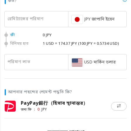
কত?
রেমিট্যান্সের পরিমাণ
JPY জাপানি ইয়েন
ফী
0 JPY
বিনিময় হার
1 USD = 174.37 JPY
(100 JPY = 0.5734 USD)
পরিমাণ লাভ
USD মার্কিন ডলার
আপনার পছন্দের পেমেন্ট পদ্ধতি কি?
PayPay銀行（হিসাব স্থানান্তর）
জমা ফি ：
0
JPY