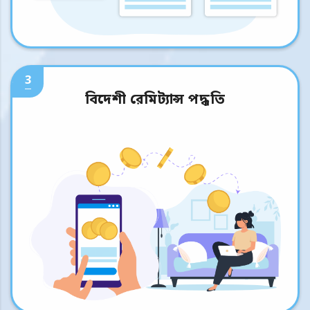
3
বিদেশী রেমিট্যান্স পদ্ধতি