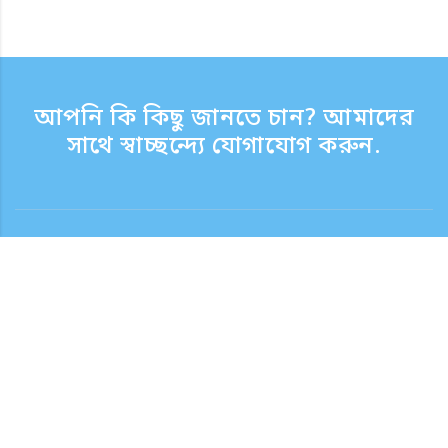
আপনি কি কিছু জানতে চান? আমাদের
সাথে স্বাচ্ছন্দ্যে যোগাযোগ করুন.
যোগাযোগ
সাপোর্ট টাইম সপ্তাহের দিন 9:30 - 17:30
টোল ফ্রি নম্বর
0120-808-774