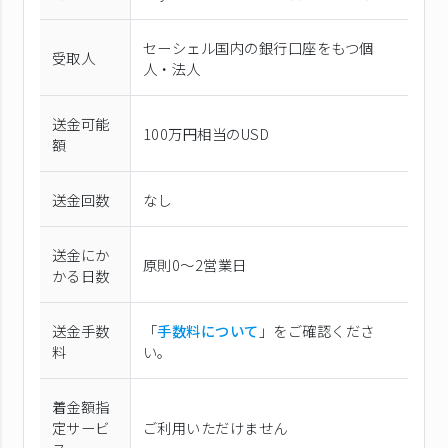
セーシェル国内の銀行口座をもつ個
受取人
人・法人
送金可能
100万円相当のUSD
額
送金回数
なし
送金にか
原則0〜2営業日
かる日数
送金手数
「
手数料について
」をご確認くださ
料
い。
着金額指
定サービ
ご利用いただけません