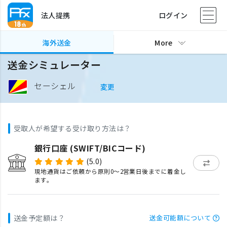
法人提携
ログイン
海外送金
More
送金シミュレーター
セーシェル
変更
受取人が希望する受け取り方法は？
銀行口座 (SWIFT/BICコード)
(5.0)
現地通貨はご依頼から原則0〜2営業日後までに着金し
ます。
送金予定額は？
送金可能額について