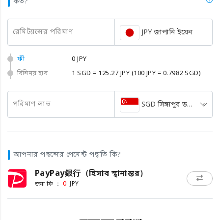
কত?
রেমিট্যান্সের পরিমাণ
JPY জাপানি ইয়েন
ফী
0 JPY
বিনিময় হার
1 SGD = 125.27 JPY
(100 JPY = 0.7982 SGD)
পরিমাণ লাভ
SGD সিঙ্গাপুর ডলার
আপনার পছন্দের পেমেন্ট পদ্ধতি কি?
PayPay銀行（হিসাব স্থানান্তর）
জমা ফি ：
0
JPY