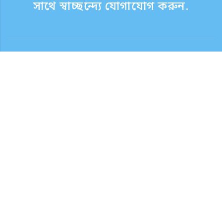
সাথে স্বাচ্ছন্দ্যে যোগাযোগ করুন.
যোগাযোগ
সাপোর্ট টাইম সপ্তাহের দিন 9:30 - 17:30
টোল ফ্রি নম্বর
0120-808-774
বিদেশ থেকে (ফি সহ)
+81-3-6807-5775
অনুসন্ধান ফর্মের জন্য এখানে ক্লিক করুন