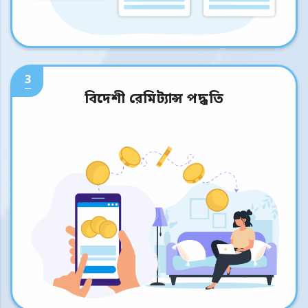
3
বিদেশী রেমিট্যান্স পদ্ধতি