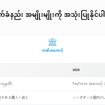
ခံနည်း အမျိုးမျိုးကို အသုံးပြုနိုင
ဘဏ်အကောင့်
USD
ကုမ္ပဏီ)
PayForex အကောင့် (တ
座のある個人・法人
シンガポール国内に