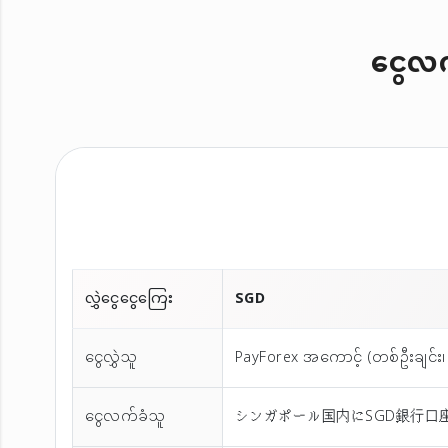
ငွေလက်
လွှဲငွေငွေကြေး
SGD
ငွေလွှဲသူ
PayForex အကောင့် (တစ်ဦးချင်း၊ 
ငွေလက်ခံသူ
シンガポール国内にSGD銀行口