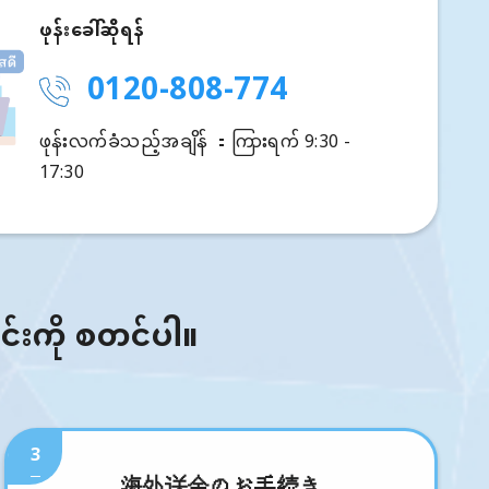
ဖုန်းခေါ်ဆိုရန်
0120-808-774
ဖုန်းလက်ခံသည့်အချိန် ：ကြားရက် 9:30 -
17:30
ြင်းကို စတင်ပါ။
3