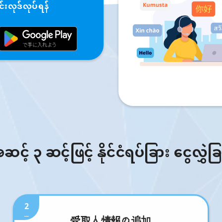
းလုဒ်လုပ်ရန်
် ၃ ဆင့်ဖြင့် နိုင်ငံရပ်ခြား ငွေလွှဲခ
2