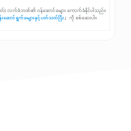
တ်) လက်ခံဘဏ်၏ ဝန်ဆောင်ခများ ကောက်ခံနိုင်ပါသည်။
န်းဆောင်ရွက်ခများနှင့်ပတ်သတ်ပြီး
」 ကို စစ်ဆေးပါ။