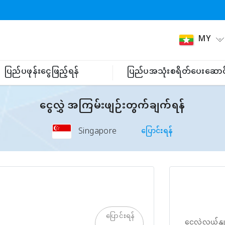
MY
ပြည်ပဖုန်းငွေဖြည့်ရန်
ပြည်ပအသုံးစရိတ်ပေးဆောင
ငွေလွှဲ အကြမ်းဖျဉ်းတွက်ချက်ရန်
Singapore
ပြောင်းရန်
ပြောင်းရန်
ငွေလဲလှယ်နှု