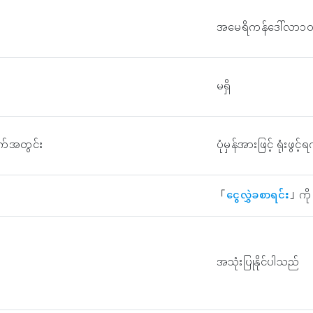
အမေရိကန်ဒေါ်လာ၁၀
မရှိ
 ရက်အတွင်း
ပုံမှန်အားဖြင့် ရုံးဖ
「
ငွေလွှဲခစာရင်း
」ကို
အသုံးပြုနိုင်ပါသည်