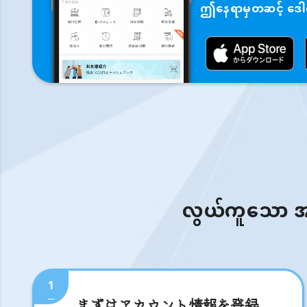
ဤနေရာမှတဆင့် ဒေါင်
လွယ်ကူသော အဆင့
1