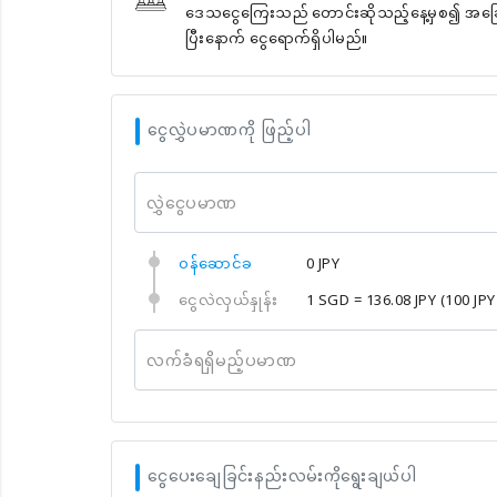
ဒေသငွေကြေးသည် တောင်းဆိုသည့်နေ့မှစ၍ အခြေခံအ
ပြီးနောက် ငွေရောက်ရှိပါမည်။
ငွေလွှဲပမာဏကို ဖြည့်ပါ
လွှဲငွေပမာဏ
၀န်ဆောင်ခ
0 JPY
ငွေလဲလှယ်နှုန်း
1 SGD = 136.08 JPY
(100 JP
လက်ခံရရှိမည့်ပမာဏ
ငွေပေးချေခြင်းနည်းလမ်းကိုရွေးချယ်ပါ