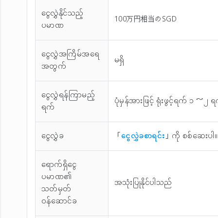
ငွေလွှဲနိုင်သည့်
100万円相当のSGD
ပမာဏ
ငွေလွှဲအကြိမ်အ‌ရေ
မရှိ
အတွက်
ငွေလွှဲရန်ကြာမည့်
ပုံမှန်အားဖြင့် ရုံးဖွင့်ရက် ၁ ～၂
ရက်
ငွေလွှဲခ
「
ငွေလွှဲခစာရင်း
」ကို စစ်ဆေးပါ။
ရောက်ရှိငွေ
ပမာဏ၏
အသုံးပြုနိုင်ပါသည်
သတ်မှတ်
ဝန်ဆောင်ခ