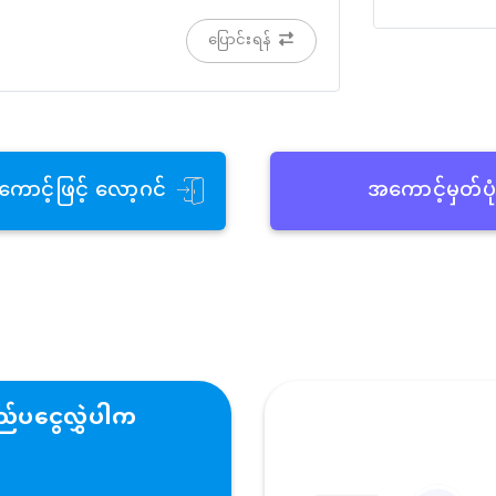
ပြောင်းရန်
ကောင့်ဖြင့် လော့ဂင်
အကောင့်မှတ်ပု
်ပငွေလွှဲပါက