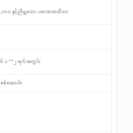
,၀၀၀ နှင့်ညီမျှသော ပမာဏအထိသာ
ွင့်ရက် ၁ ～၂ ရက်အတွင်း
 စစ်ဆေးပါ။