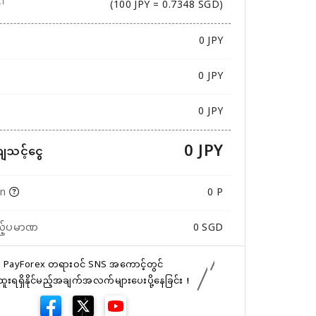
(100 JPY = 0.7348 SGD)
ဏ
0
JPY
0 JPY
0 JPY
0 JPY
ကျသင့်ငွေ
in
0 P
ည့်ပမာဏ
0
SGD
PayForex တရားဝင် SNS အကောင့်တွင်
်ထူးရရှိနိုင်မည့်အချက်အလက်များပေးပို့နေခြင်း！