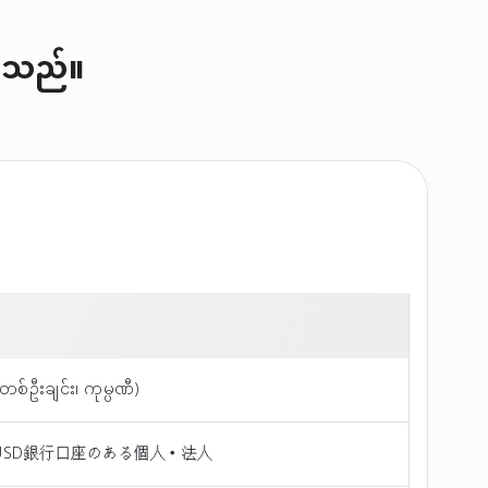
်ပါသည်။
စ်ဦးချင်း၊ ကုမ္ပဏီ)
USD銀行口座のある個人・法人