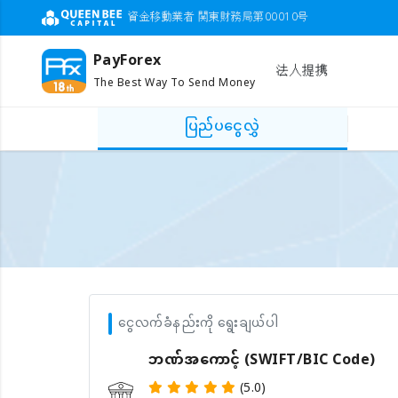
資金移動業者 関東財務局第00010号
PayForex
法人提携
The Best Way To Send Money
ပြည်ပငွေလွှဲ
ငွေလက်ခံနည်းကို ရွေးချယ်ပါ
ဘဏ်အကောင့် (SWIFT/BIC Code)
(5.0)