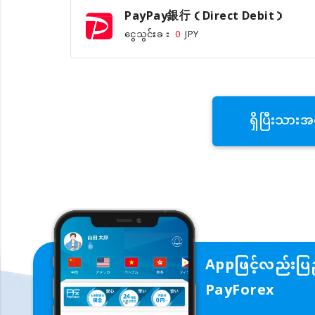
PayPay銀行（Direct Debit）
ငွေသွင်းခ：
0
JPY
ရှိပြီးသားအ
Appဖြင့်လည်းပြည
PayForex