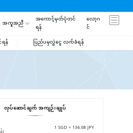
အကောင့်မှတ်ပုံတင်
လော့ဂ
အကူအညီ
ရန်
င်
်ရန်
ပြည်ပမှလွှဲငွေ လက်ခံရန်
လုပ်ဆောင်ချက် အကျဉ်းချုပ်
1 SGD = 136.08 JPY
န်း