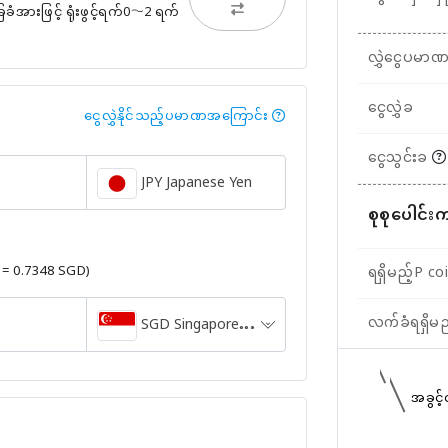
ားဖြင့် ရုံးဖွင့်ရက်0〜2 ရက်
လွှဲငွေပမာ
ငွေလွှဲခ
ငွေလွှဲနိုင်သည့်ပမာဏအကြောင်း
ငွေသွင်းခ
JPY Japanese Yen
စုစုပေါင်း
Y = 0.7348 SGD)
ရရှိမည့်P co
လက်ခံရရှိမ
SGD Singapore Dollar
အခွင့