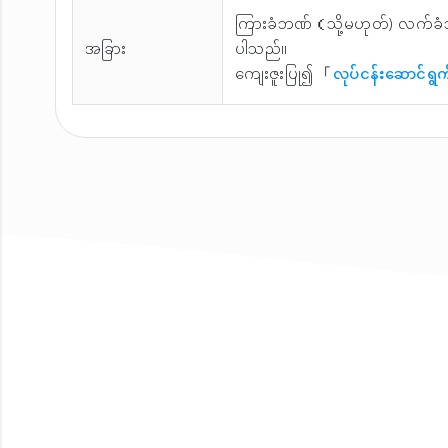
ကြားခံဘဏ်（သို့မဟုတ်) လက်ခံဘ
အခြား
ပါသည်။
ကျေးဇူးပြု၍ 「
လုပ်ငန်းဆောင်ရွက