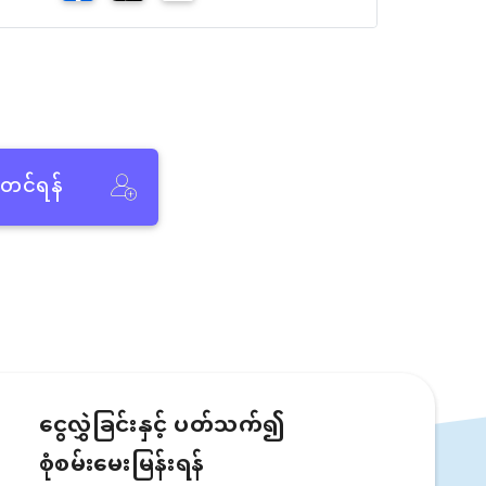
ံတင်ရန်
ငွေလွှဲခြင်းနှင့် ပတ်သက်၍
စုံစမ်းမေးမြန်းရန်