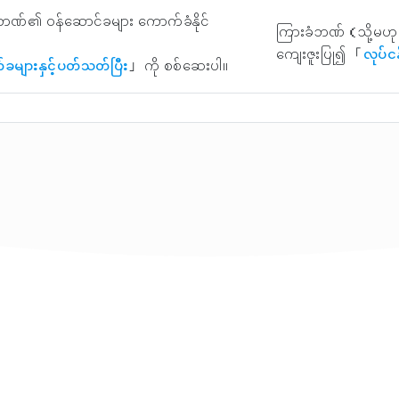
ဏ်၏ ဝန်ဆောင်ခများ ကောက်ခံနိုင်
ကြားခံဘဏ်（သို့မဟု
ကျေးဇူးပြု၍ 「
လုပ်င
်ခများနှင့်ပတ်သတ်ပြီး
」 ကို စစ်ဆေးပါ။