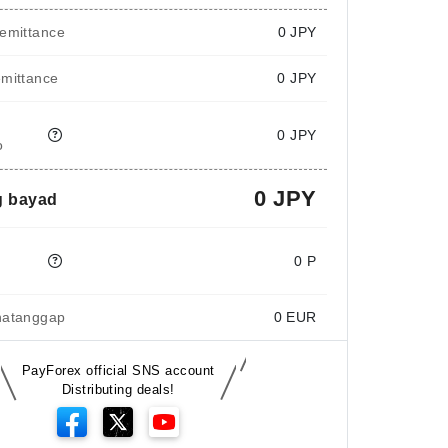
emittance
0
JPY
emittance
0 JPY
0 JPY
o
0 JPY
 bayad
e
0 P
natanggap
0
EUR
PayForex official SNS account
Distributing deals!