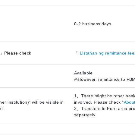
0-2 business days
」Please check
「
Listahan ng remittance fe
Available
※However, remittance to FBM
1、There might be other bank 
institution)" will be visible in
involved. Please check “
About
nt.
2、Transfers to Euro area prov
separately.