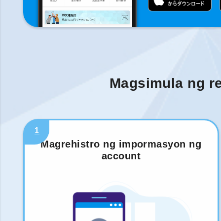
Magsimula ng re
1
Magrehistro ng impormasyon ng
account