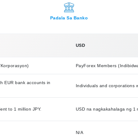
Padala Sa Banko
USD
/Korporasyon)
PayForex Members (Indibidwa
ith EUR bank accounts in
Individuals and corporations
nt to 1 million JPY.
USD na nagkakahalaga ng 1 
N/A