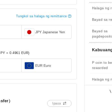
Halaga ng r
Tungkol sa halaga ng remittance
Bayad sa r
Bayad sa
JPY Japanese Yen
pagdeposit
Kabuuang
JPY = 0.4961 EUR)
P coin to b
EUR Euro
rewarded
Halaga ng 
nsfer）
Ipasa