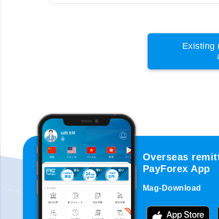
Existing 
Overseas remit
PayForex App
Mag-Download