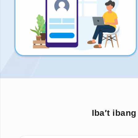
Iba′t iban