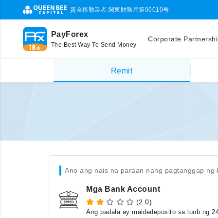
資金移動業者 関東財務局第00010号
PayForex
Corporate Partnersh
The Best Way To Send Money
Remit
Ano ang nais na paraan nang pagtanggap ng 
Mga Bank Account
(2.0)
Ang padala ay maidedeposito sa loob ng 2