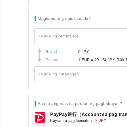
Magkano ang nais ipadala?
Halaga ng remittance
Bayad
0 JPY
Palitan
1 EUR = 201.54 JPY
(100 
Halaga ng natanggap
Paano ang nais na paraan ng pagbabayad?
PayPay銀行（Account sa pag tra
Bayad sa pagdeposito：
JPY
0