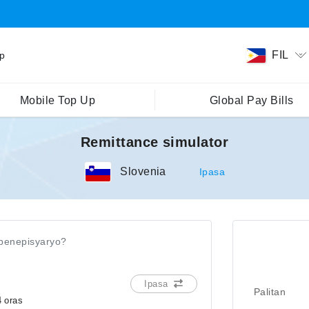
FIL
ip
Mobile Top Up
Global Pay Bills
Remittance simulator
Slovenia
Ipasa
benepisyaryo?
Ipasa
Palitan
4 oras