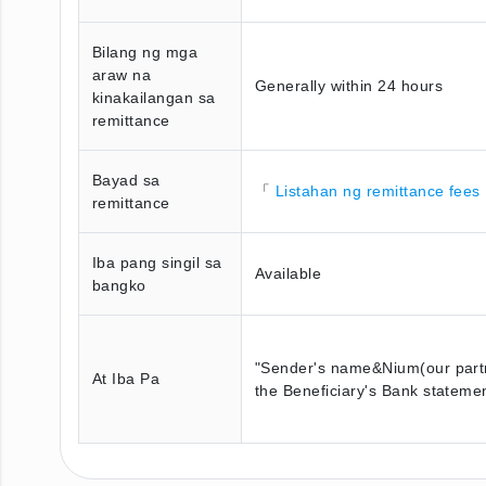
Bilang ng mga
araw na
Generally within 24 hours
kinakailangan sa
remittance
Bayad sa
「
Listahan ng remittance fees
remittance
Iba pang singil sa
Available
bangko
"Sender's name&Nium(our partner 
At Iba Pa
the Beneficiary's Bank stateme