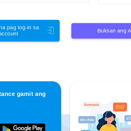
na pag log-in sa
Buksan ang A
account
tance gamit ang