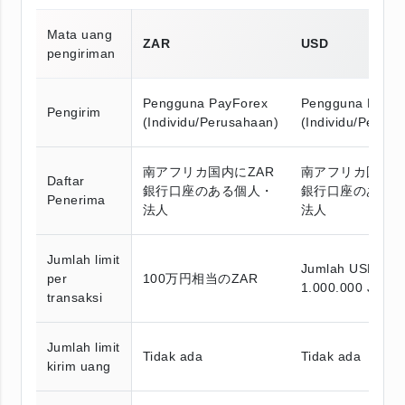
Mata uang
ZAR
USD
pengiriman
Pengguna PayForex
Pengguna PayFo
Pengirim
(Individu/Perusahaan)
(Individu/Perusa
南アフリカ国内にZAR
南アフリカ国内に
Daftar
銀行口座のある個人・
銀行口座のある
Penerima
法人
法人
Jumlah limit
Jumlah USD set
per
100万円相当のZAR
1.000.000 JPY
transaksi
Jumlah limit
Tidak ada
Tidak ada
kirim uang