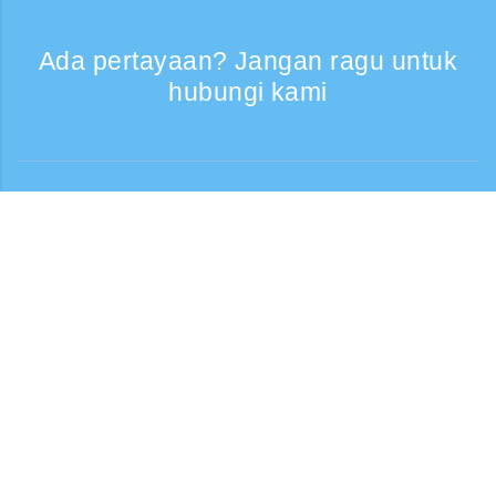
Ada pertayaan? Jangan ragu untuk
hubungi kami
Bantuan
Layanan Telepon, Hari kerja 9:30 - 17:30
Panggilan gratis
0120-808-774
Dari luar negeri (* berbayar)
+81-3-6807-5775