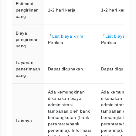
Estimasi
pengiriman
1-2 hari kerja
1-2 hari kerja
uang
Biaya
「
List biaya kirim
」
「
List biaya kiri
pengiriman
Periksa
Periksa
uang
Layanan
penerimaan
Dapat digunakan
Dapat digunaka
uang
Ada kemungkinan
Ada kemungkina
dikenakan biaya
dikenakan biaya
administrasi
administrasi
tambahan oleh bank
tambahan oleh 
bersangkutan (bank
bersangkutan (b
Lainnya
perantara/bank
perantara/bank
penerima). Informasi
penerima). Infor