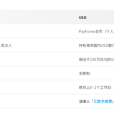
USD
PayForex会员（个
人或法人
持有南非国内USD银
相当于100万日元的U
无限制
原则上0~2个工作日
请确认「
汇款手续费