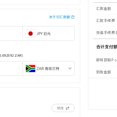
汇款金额
关于可汇款额
汇款手续费
充值手续费
JPY 日元
合计支付
 0.092592 ZAR)
即将获取P c
ZAR 南非兰特
到账金额
修改