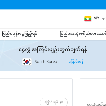
MY
ပြည်ပဖုန်းငွေဖြည့်ရန်
ပြည်ပအသုံးစရိတ်ပေးဆောင
ငွေလွှဲ အကြမ်းဖျဉ်းတွက်ချက်ရန်
South Korea
ပြောင်းရန်
ပြောင်းရန်
ငွေလဲလှယ်နှု