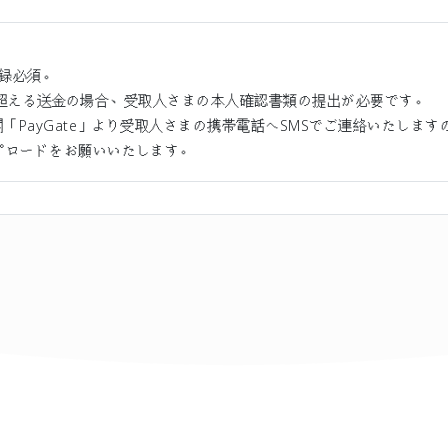
録必須。
KRWを超える送金の場合、受取人さまの本人確認書類の提出が必要です。
「PayGate」より受取人さまの携帯電話へSMSでご連絡いたします
プロードをお願いいたします。