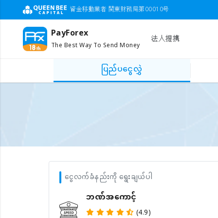
資金移動業者 関東財務局第00010号
PayForex
法人提携
The Best Way To Send Money
ပြည်ပငွေလွှဲ
ငွေလက်ခံနည်းကို ရွေးချယ်ပါ
ဘဏ်အကောင့်
(4.9)