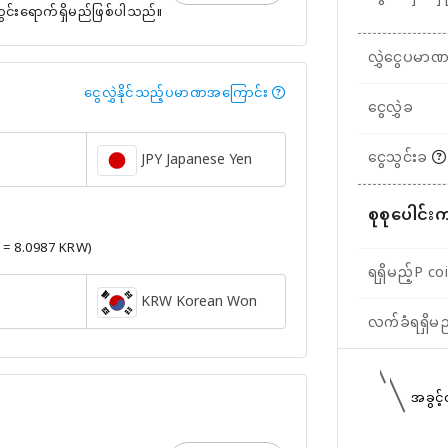
တွင်းရောက်ရှိမည်ဖြစ်ပါသည်။
လွှဲငွေပမာ
ငွေလွှဲနိုင်သည့်ပမာဏအကြောင်း
ငွေလွှဲခ
ငွေသွင်းခ
JPY Japanese Yen
စုစုပေါင်း
Y = 8.0987 KRW)
ရရှိမည့်P co
KRW Korean Won
လက်ခံရရှိမ
အခွင့