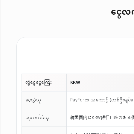
ငွေလက်
လွှဲငွေငွေကြေး
KRW
ငွေလွှဲသူ
PayForex အကောင့် (တစ်ဦးချင်း၊ 
ငွေလက်ခံသူ
韓国国内にKRW銀行口座のある