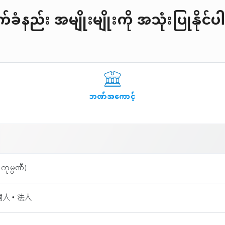
ခံနည်း အမျိုးမျိုးကို အသုံးပြုနိုင
ဘဏ်အကောင့်
ကုမ္ပဏီ)
個人・法人