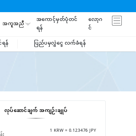
အကောင့်မှတ်ပုံတင်
လော့ဂ
အကူအညီ
ရန်
င်
်ရန်
ပြည်ပမှလွှဲငွေ လက်ခံရန်
လုပ်ဆောင်ချက် အကျဉ်းချုပ်
1 KRW = 0.123476 JPY
န်း