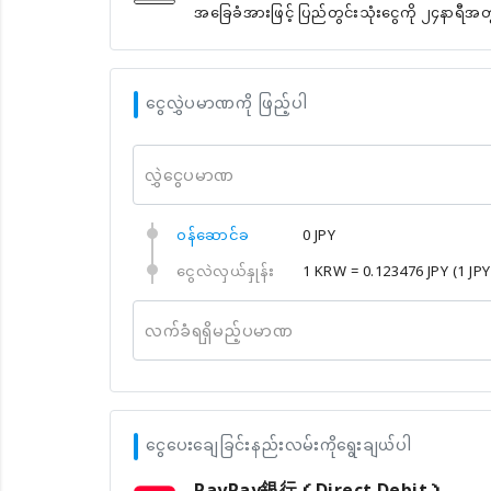
အခြေခံအားဖြင့် ပြည်တွင်းသုံးငွေကို ၂၄နာရီအ
ငွေလွှဲပမာဏကို ဖြည့်ပါ
လွှဲငွေပမာဏ
၀န်ဆောင်ခ
0 JPY
ငွေလဲလှယ်နှုန်း
1 KRW = 0.123476 JPY
(1 JP
လက်ခံရရှိမည့်ပမာဏ
ငွေပေးချေခြင်းနည်းလမ်းကိုရွေးချယ်ပါ