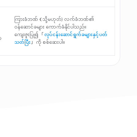
ကြားခံဘဏ်（သို့မဟုတ်) လက်ခံဘဏ်၏
ဝန်ဆောင်ခများ ကောက်ခံနိုင်ပါသည်။
ကျေးဇူးပြု၍ 「
လုပ်ငန်းဆောင်ရွက်ခများနှင့်ပတ်
の
သတ်ပြီး
」 ကို စစ်ဆေးပါ။