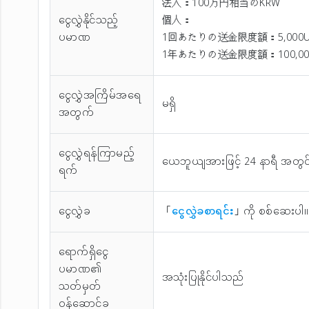
法人：100万円相当のKRW
ငွေလွှဲနိုင်သည့်
個人：
ပမာဏ
1回あたりの送金限度額：5,000
1年あたりの送金限度額：100,00
ငွေလွှဲအကြိမ်အ‌ရေ
မရှိ
အတွက်
ငွေလွှဲရန်ကြာမည့်
ယေဘူယျအားဖြင့် 24 နာရီ အတွင
ရက်
ငွေလွှဲခ
「
ငွေလွှဲခစာရင်း
」ကို စစ်ဆေးပါ။
ရောက်ရှိငွေ
ပမာဏ၏
အသုံးပြုနိုင်ပါသည်
သတ်မှတ်
ဝန်ဆောင်ခ