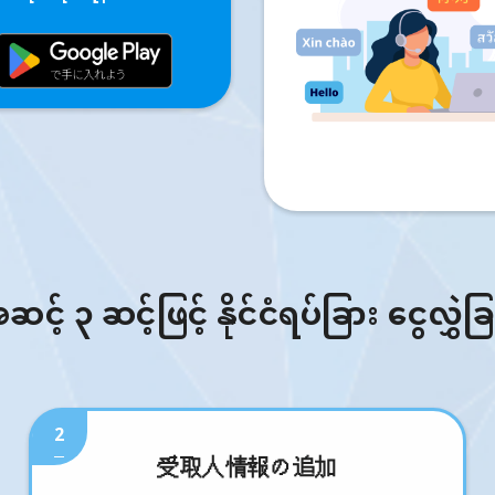
် ၃ ဆင့်ဖြင့် နိုင်ငံရပ်ခြား ငွေလွှဲခ
2
受取人情報の追加