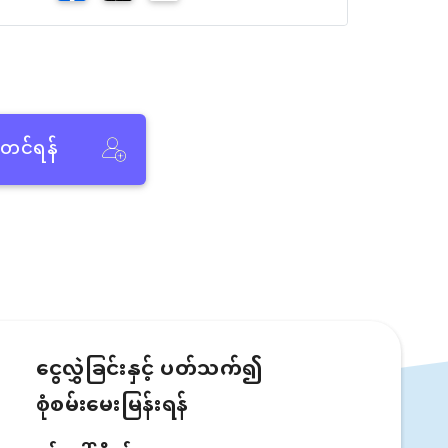
ံတင်ရန်
ငွေလွှဲခြင်းနှင့် ပတ်သက်၍
စုံစမ်းမေးမြန်းရန်