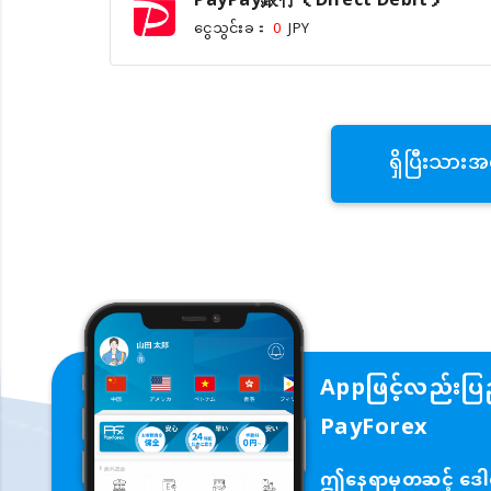
PayPay銀行（Direct Debit）
ငွေသွင်းခ：
0
JPY
ရှိပြီးသားအ
Appဖြင့်လည်းပြည
PayForex
ဤနေရာမှတဆင့် ဒေါင်