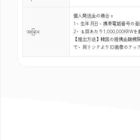
個人間送金の場合：
1、生年月日、携帯電話番号の登
အခြား
2、１回あたり1,000,000
【提出方法】韓国の提携金融機関
で、同リンクよりID画像のアッ