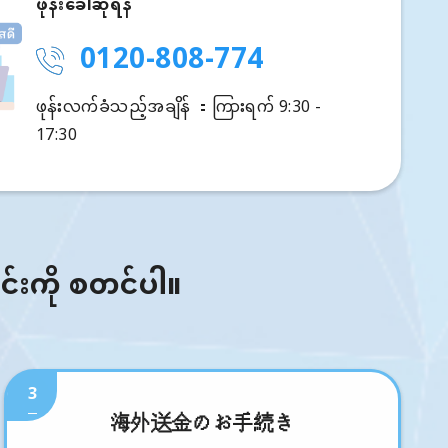
ဖုန်းခေါ်ဆိုရန်
0120-808-774
ဖုန်းလက်ခံသည့်အချိန် ：ကြားရက် 9:30 -
17:30
ြင်းကို စတင်ပါ။
3
海外送金のお手続き