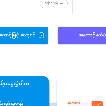
ပြောင်းရန်
ကောင့်ဖြင့် လော့ဂင်
အကောင့်မှတ်ပု
်ပငွေလွှဲပါက
းလုဒ်လုပ်ရန်