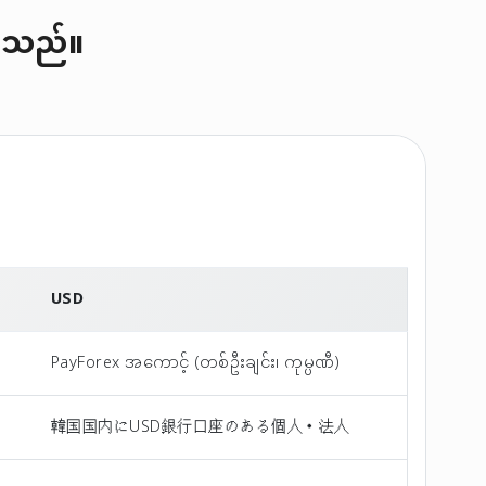
်ပါသည်။
USD
PayForex အကောင့် (တစ်ဦးချင်း၊ ကုမ္ပဏီ)
韓国国内にUSD銀行口座のある個人・法人