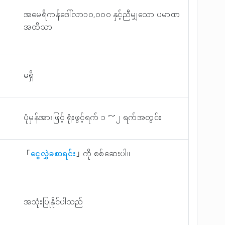
အမေရိကန်ဒေါ်လာ၁၀,၀၀၀ နှင့်ညီမျှသော ပမာဏ
အထိသာ
မရှိ
ပုံမှန်အားဖြင့် ရုံးဖွင့်ရက် ၁ ～၂ ရက်အတွင်း
「
ငွေလွှဲခစာရင်း
」ကို စစ်ဆေးပါ။
အသုံးပြုနိုင်ပါသည်