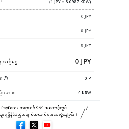
(1 JPY = 8.0987 KRW)
ဏ
0
JPY
0 JPY
0 JPY
0 JPY
ကျသင့်ငွေ
in
0 P
ည့်ပမာဏ
0
KRW
PayForex တရားဝင် SNS အကောင့်တွင်
်ထူးရရှိနိုင်မည့်အချက်အလက်များပေးပို့နေခြင်း！