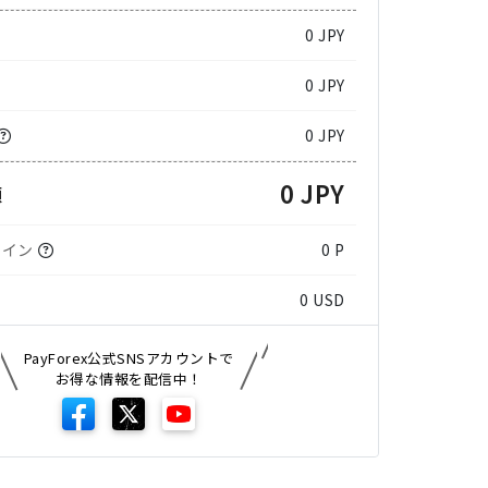
0
JPY
0 JPY
0 JPY
0 JPY
額
コイン
0 P
0
USD
PayForex公式SNSアカウントで
お得な情報を配信中！