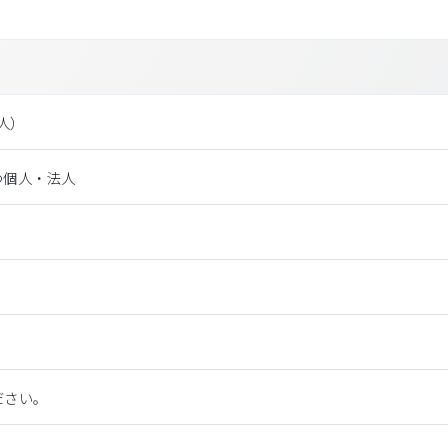
法⼈）
つ個人・法人
ださい。