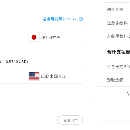
送金金額
送金可能額について
送金手数料
入金手数料
JPY 日本円
合計支払
Y = 0.5740 USD)
付与予定P
USD 米国ドル
受取金額
変更