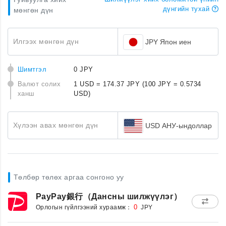
дүнгийн тухай
мөнгөн дүн
Илгээх мөнгөн дүн
JPY Япон иен
Шимтгэл
0 JPY
Валют солих
1 USD = 174.37 JPY
(100 JPY = 0.5734
ханш
USD)
Хүлээн авах мөнгөн дүн
USD АНУ-ындоллар
Төлбөр төлөх аргаа сонгоно уу
PayPay銀行（Дансны шилжүүлэг）
Орлогын гүйлгээний хураамж：
0
JPY