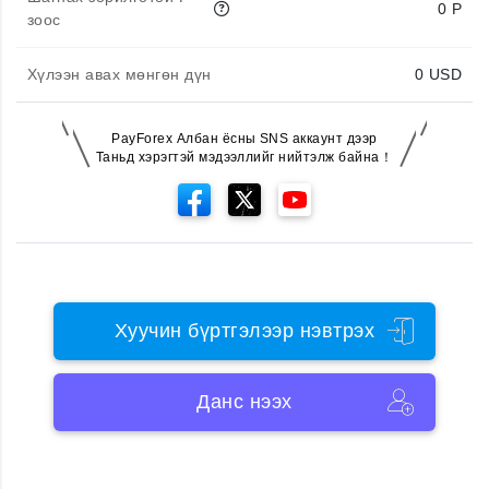
0 P
зоос
Хүлээн авах мөнгөн дүн
0
USD
PayForex Албан ёсны SNS аккаунт дээр
Таньд хэрэгтэй мэдээллийг нийтэлж байна！
Хуучин бүртгэлээр нэвтрэх
Данс нээх