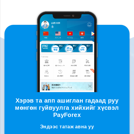
Хэрэв та апп ашиглан гадаад руу
мөнгөн гуйвуулга хийхийг хүсвэл
PayForex
Эндээс татаж авна уу