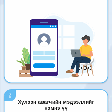
2
Хүлээн авагчийн мэдээллийг
нэмнэ үү