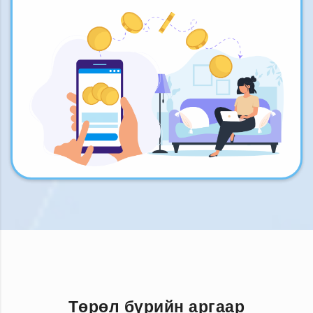
Төрөл бүрийн аргаар