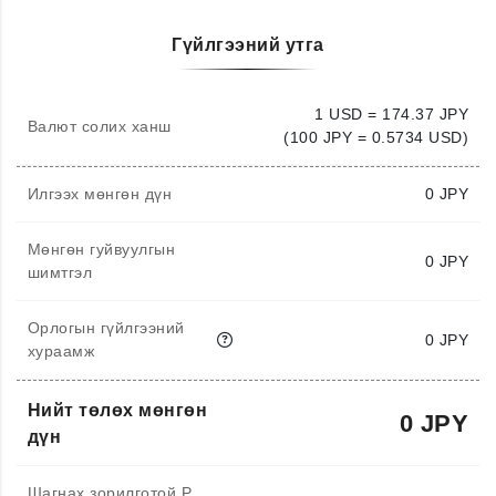
Гүйлгээний утга
1 USD = 174.37 JPY
Валют солих ханш
(100 JPY = 0.5734 USD)
Илгээх мөнгөн дүн
0
JPY
Мөнгөн гуйвуулгын
0 JPY
шимтгэл
Орлогын гүйлгээний
0 JPY
хураамж
Нийт төлөх мөнгөн
0 JPY
дүн
Шагнах зорилготой P