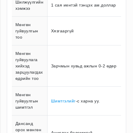
Шилжүүлгийн
1 сая иентэй тэнцэх ам.доллар
хэмжээ
Мөнгөн
гуйвуулгын
Хязгааргүй
тоо
Мөнгөн
гуйвуулага
хийхэд
Зарчмын хувьд ажлын 0-2 өдөр
зарцуулагдах
өдрийн тоо
Мөнгөн
гуйвуулгын
Шимтгэлийг
-с харна уу.
шимтгэл
Дансанд
орох мөнгөн
Ашиглах боломжгүй