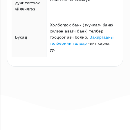
дүнг тогтоох
үйлчилгээ
Холбогдох банк (зуучлагч банк/
хүлээн авагч банк) төлбөр
Бусад
тооцоог авч болно.
Захиргааны
төлбөрийн талаар
-ийг харна
уу.