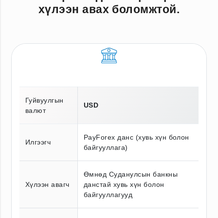
хүлээн авах боломжтой.
Гуйвуулгын
USD
валют
PayForex данс (хувь хүн болон
Илгээгч
байгууллага)
Өмнөд Суданулсын банкны
Хүлээн авагч
данстай хувь хүн болон
байгууллагууд