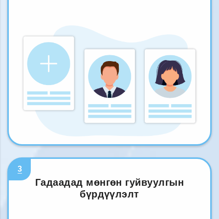
3
Гадаадад мөнгөн гуйвуулгын
бүрдүүлэлт