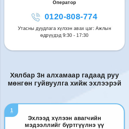
Оператор
0120-808-774
Утасны дуудлага хүлээн авах цаг: Ажлын
өдрүүдэд 9:30 - 17:30
Хялбар 3н алхамаар гадаад руу
мөнгөн гуйвуулга хийж эхлээрэй
1
Эхлээд хүлээн авагчийн
мэдээллийг бүртгүүлнэ үү