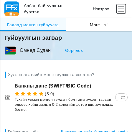
Албан байгуулагын
Нэвтрэх
бүртгэл
Гадаад мөнгөн гуйвуулга
More
Гуйвуулгын загвар
Өмнөд Судан
Өөрчлөх
Хүлээн авагчийн мөнгө хүлээн авах арга?
Банкны данс (SWIFT/BIC Code)
(5.0)
Тухайн улсын мөнгөн тэмдэгт бол таны хүсэлт гарсан
өдрөөс хойш ажлын 0-2 хоногийн дотор шилжүүлэгдэх
болно.
Гуйвуулга хийх
Шилжүүлэг хийх боломжтой үнийн