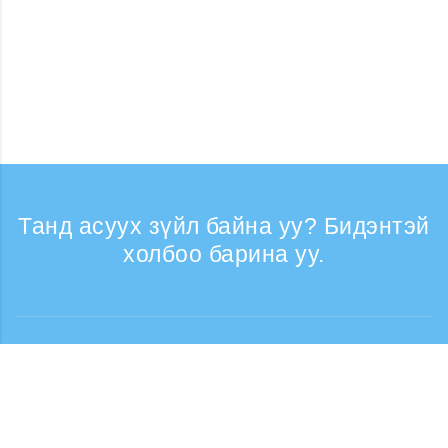
Танд асуух зүйл байна уу? Бидэнтэй
холбоо барина уу.
Лавлагаа
Утасны дуудлага хүлээн авах цаг: Ажлын
өдрүүдэд 9:30 - 17:30