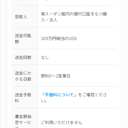
南スーダン国内の銀行口座をもつ個
受取人
人・法人
送金可能
100万円相当のUSD
額
送金回数
なし
送金にか
原則0〜2営業日
かる日数
送金手数
「
手数料について
」をご確認くださ
料
い。
着金額指
定サービ
ご利用いただけません