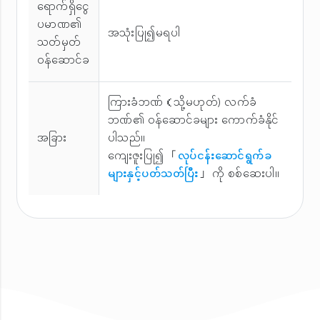
ရောက်ရှိငွေ
ပမာဏ၏
အသုံးပြု၍မရပါ
သတ်မှတ်
ဝန်ဆောင်ခ
ကြားခံဘဏ်（သို့မဟုတ်) လက်ခံ
ဘဏ်၏ ဝန်ဆောင်ခများ ကောက်ခံနိုင်
အခြား
ပါသည်။
ကျေးဇူးပြု၍ 「
လုပ်ငန်းဆောင်ရွက်ခ
များနှင့်ပတ်သတ်ပြီး
」 ကို စစ်ဆေးပါ။