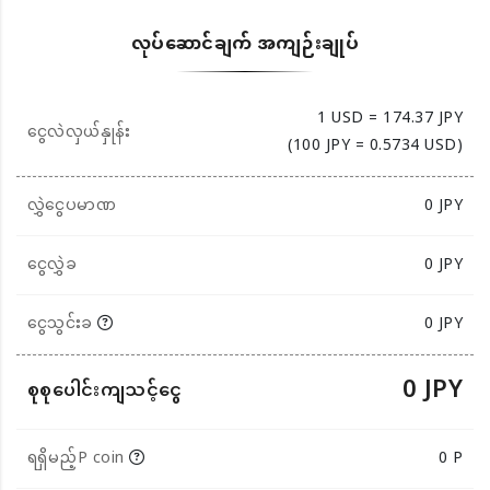
လုပ်ဆောင်ချက် အကျဉ်းချုပ်
1 USD = 174.37 JPY
ငွေလဲလှယ်နှုန်း
(100 JPY = 0.5734 USD)
လွှဲငွေပမာဏ
0
JPY
ငွေလွှဲခ
0 JPY
ငွေသွင်းခ
0 JPY
0 JPY
စုစုပေါင်းကျသင့်ငွေ
ရရှိမည့်P coin
0 P