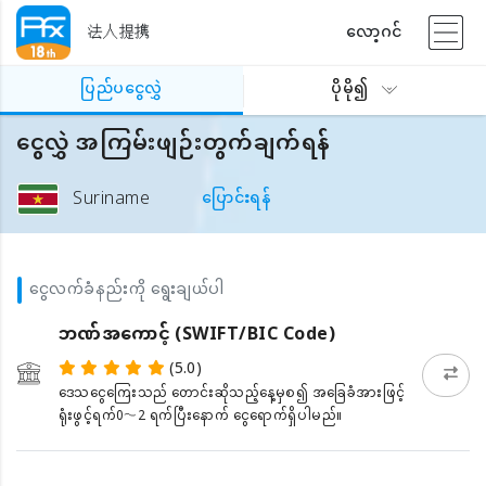
法人提携
လော့ဂင်
ပြည်ပငွေလွှဲ
ပိုမို၍
ငွေလွှဲ အကြမ်းဖျဉ်းတွက်ချက်ရန်
Suriname
ပြောင်းရန်
ငွေလက်ခံနည်းကို ရွေးချယ်ပါ
ဘဏ်အကောင့် (SWIFT/BIC Code)
(5.0)
ဒေသငွေကြေးသည် တောင်းဆိုသည့်နေ့မှစ၍ အခြေခံအားဖြင့်
ရုံးဖွင့်ရက်0〜2 ရက်ပြီးနောက် ငွေရောက်ရှိပါမည်။