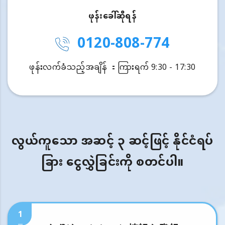
ဖုန်းခေါ်ဆိုရန်
0120-808-774
ဖုန်းလက်ခံသည့်အချိန် ：ကြားရက် 9:30 - 17:30
လွယ်ကူသော အဆင့် ၃ ဆင့်ဖြင့် နိုင်ငံရပ်
ခြား ငွေလွှဲခြင်းကို စတင်ပါ။
1