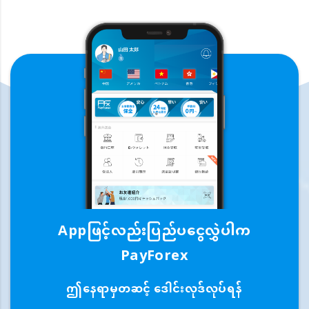
Appဖြင့်လည်းပြည်ပငွေလွှဲပါက
PayForex
ဤနေရာမှတဆင့် ဒေါင်းလုဒ်လုပ်ရန်