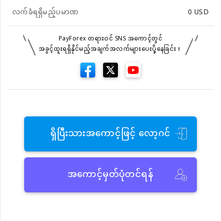
လက်ခံရရှိမည့်ပမာဏ
0
USD
PayForex တရားဝင် SNS အကောင့်တွင်
အခွင့်ထူးရရှိနိုင်မည့်အချက်အလက်များပေးပို့နေခြင်း！
ရှိပြီးသားအကောင့်ဖြင့် လော့ဂင်
အကောင့်မှတ်ပုံတင်ရန်