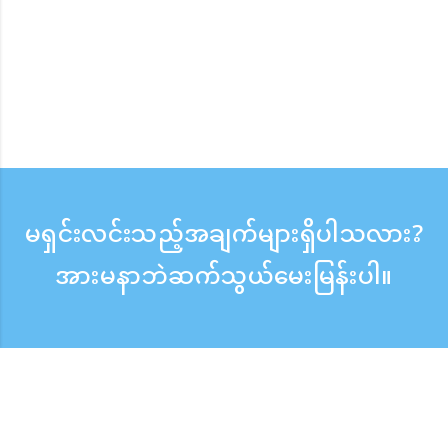
မရှင်းလင်းသည့်အချက်များရှိပါသလား?
အားမနာဘဲဆက်သွယ်မေးမြန်းပါ။
မေးမြန်းစုံစမ်းရန်