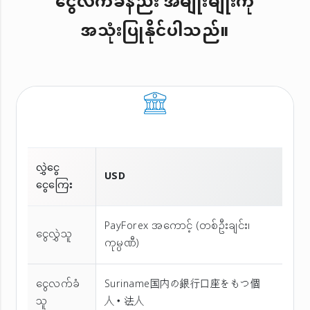
ငွေလက်ခံနည်း အမျိုးမျိုးကို
အသုံးပြုနိုင်ပါသည်။
လွှဲငွေ
USD
ငွေကြေး
PayForex အကောင့် (တစ်ဦးချင်း၊
ငွေလွှဲသူ
ကုမ္ပဏီ)
ငွေလက်ခံ
Suriname国内の銀行口座をもつ個
သူ
人・法人