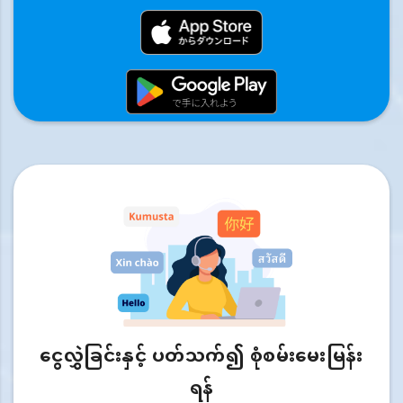
ငွေလွှဲခြင်းနှင့် ပတ်သက်၍ စုံစမ်းမေးမြန်း
ရန်