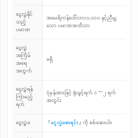
ငွေလွှဲနိုင်
အမေရိကန်ဒေါ်လာ၁၀,၀၀၀ နှင့်ညီမျှ
သည့်
သော ပမာဏအထိသာ
ပမာဏ
ငွေလွှဲ
အကြိမ်
မရှိ
အ‌ရေ
အတွက်
ငွေလွှဲရန်
ပုံမှန်အားဖြင့် ရုံးဖွင့်ရက် ၁ ～၂ ရက်
ကြာမည့်
အတွင်း
ရက်
ငွေလွှဲခ
「
ငွေလွှဲခစာရင်း
」ကို စစ်ဆေးပါ။