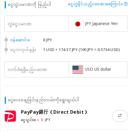
ငွေလွှဲပမာဏကို ဖြည့်ပါ
ငွေလွှဲနိုင်သည့်ပမာဏအကြောင်း
JPY Japanese Yen
လွှဲငွေပမာဏ
၀န်ဆောင်ခ
0 JPY
ငွေလဲလှယ်နှုန်း
1 USD = 174.37 JPY
(100 JPY = 0.5734 USD)
USD US dollar
လက်ခံရရှိမည့်ပမာဏ
ငွေပေးချေခြင်းနည်းလမ်းကိုရွေးချယ်ပါ
PayPay銀行（Direct Debit）
0
ငွေသွင်းခ：
JPY