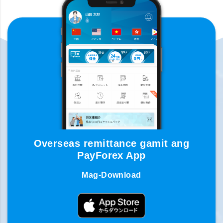
Overseas remittance gamit ang
PayForex App
Mag-Download