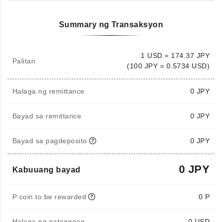
Summary ng Transaksyon
1 USD = 174.37 JPY
Palitan
(100 JPY = 0.5734 USD)
Halaga ng remittance
0
JPY
Bayad sa remittance
0 JPY
Bayad sa pagdeposito
0 JPY
0 JPY
Kabuuang bayad
P coin to be rewarded
0 P
Halaga ng natanggap
0
USD