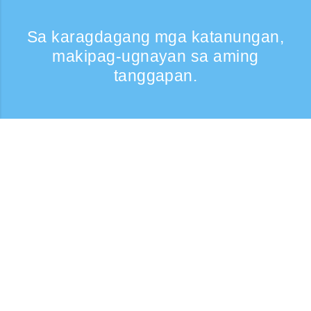
Sa karagdagang mga katanungan,
makipag-ugnayan sa aming
tanggapan.
Kumontak
Support: Weekdays 9:30 -17:30
Toll-free number
0120-808-774
From overseas (※may bayad)