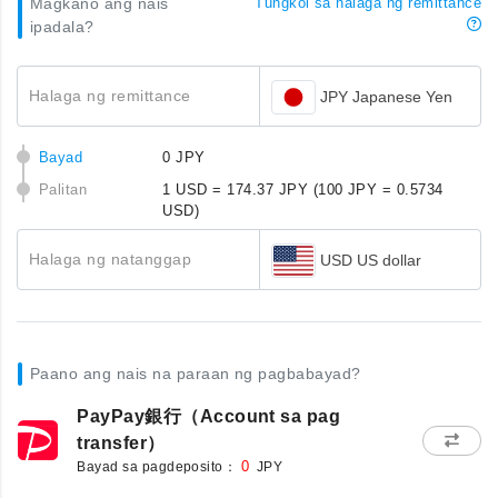
Magkano ang nais
Tungkol sa halaga ng remittance
ipadala?
Halaga ng remittance
JPY Japanese Yen
Bayad
0 JPY
Palitan
1 USD = 174.37 JPY
(100 JPY = 0.5734
USD)
Halaga ng natanggap
USD US dollar
Paano ang nais na paraan ng pagbabayad?
PayPay銀行（Account sa pag
transfer）
Bayad sa pagdeposito：
0
JPY