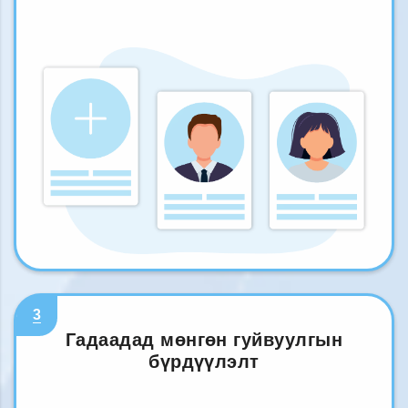
3
Гадаадад мөнгөн гуйвуулгын
бүрдүүлэлт