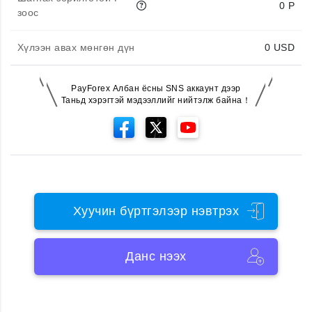
0 P
зоос
Хүлээн авах мөнгөн дүн
0
USD
PayForex Албан ёсны SNS аккаунт дээр
Таньд хэрэгтэй мэдээллийг нийтэлж байна！
Хуучин бүртгэлээр нэвтрэх
Данс нээх