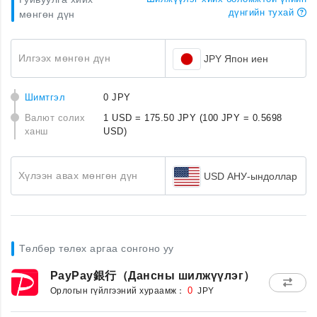
дүнгийн тухай
мөнгөн дүн
Илгээх мөнгөн дүн
JPY Япон иен
Шимтгэл
0 JPY
Валют солих
1 USD = 175.50 JPY
(100 JPY = 0.5698
ханш
USD)
Хүлээн авах мөнгөн дүн
USD АНУ-ындоллар
Төлбөр төлөх аргаа сонгоно уу
PayPay銀行（Дансны шилжүүлэг）
Орлогын гүйлгээний хураамж：
0
JPY