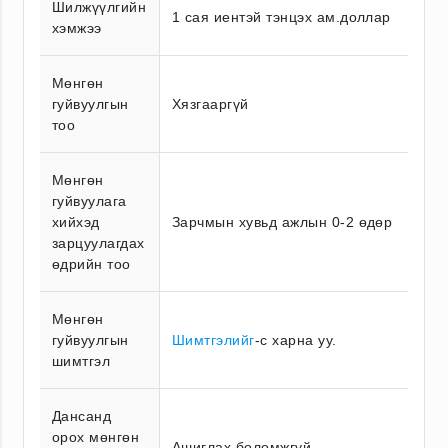
Шилжүүлгийн
1 сая иентэй тэнцэх ам.доллар
хэмжээ
Мөнгөн
гуйвуулгын
Хязгааргүй
тоо
Мөнгөн
гуйвуулага
хийхэд
Зарчмын хувьд ажлын 0-2 өдөр
зарцуулагдах
өдрийн тоо
Мөнгөн
гуйвуулгын
Шимтгэлийг
-с харна уу.
шимтгэл
Дансанд
орох мөнгөн
Ашиглах боломжгүй