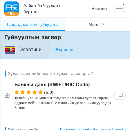
Албан байгуулагын
Нэвтрэх
бүртгэл
Гадаад мөнгөн гуйвуулга
More
Гуйвуулгын загвар
Эсватини
Өөрчлөх
Хүлээн авагчийн мөнгө хүлээн авах арга?
Банкны данс (SWIFT/BIC Code)
(5.0)
Тухайн улсын мөнгөн тэмдэгт бол таны хүсэлт гарсан
өдрөөс хойш ажлын 0-2 хоногийн дотор шилжүүлэгдэх
болно.
Гуйвуулга хийх
Шилжүүлэг хийх боломжтой үнийн