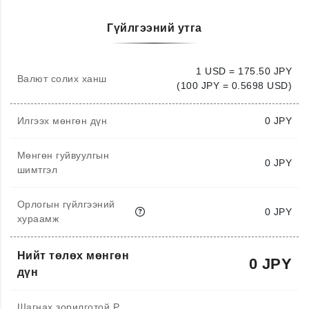
Гүйлгээний утга
1 USD = 175.50 JPY
Валют солих ханш
(100 JPY = 0.5698 USD)
Илгээх мөнгөн дүн
0
JPY
Мөнгөн гуйвуулгын
0 JPY
шимтгэл
Орлогын гүйлгээний
0 JPY
хураамж
Нийт төлөх мөнгөн
0 JPY
дүн
Шагнах зорилготой P