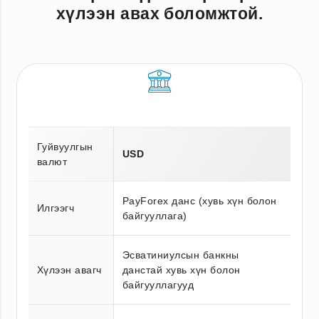
хүлээн авах боломжтой.
Гуйвуулгын
USD
валют
PayForex данс (хувь хүн болон
Илгээгч
байгууллага)
Эсватиниулсын банкны
Хүлээн авагч
данстай хувь хүн болон
байгууллагууд