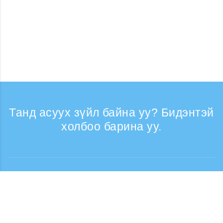
Танд асуух зүйл байна уу? Бидэнтэй
холбоо барина уу.
Лавлагаа
Утасны дуудлага хүлээн авах цаг: Ажлын
өдрүүдэд 9:30 - 17:30