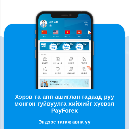
Хэрэв та апп ашиглан гадаад руу
мөнгөн гуйвуулга хийхийг хүсвэл
PayForex
Эндээс татаж авна уу