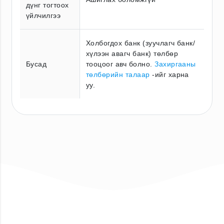
дүнг тогтоох
үйлчилгээ
Холбогдох банк (зуучлагч банк/
хүлээн авагч банк) төлбөр
Бусад
тооцоог авч болно.
Захиргааны
төлбөрийн талаар
-ийг харна
уу.