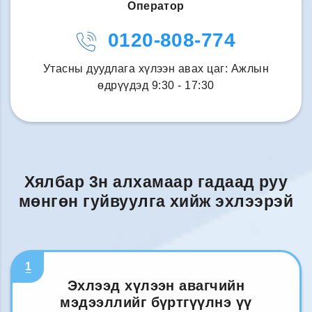
Оператор
0120-808-774
Утасны дуудлага хүлээн авах цаг: Ажлын
өдрүүдэд 9:30 - 17:30
Хялбар 3н алхамаар гадаад руу
мөнгөн гуйвуулга хийж эхлээрэй
1
Эхлээд хүлээн авагчийн
мэдээллийг бүртгүүлнэ үү