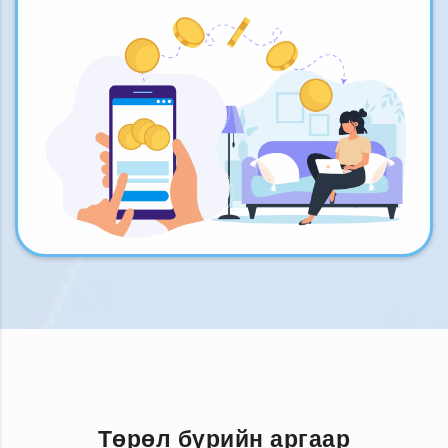
Төрөл бүрийн аргаар