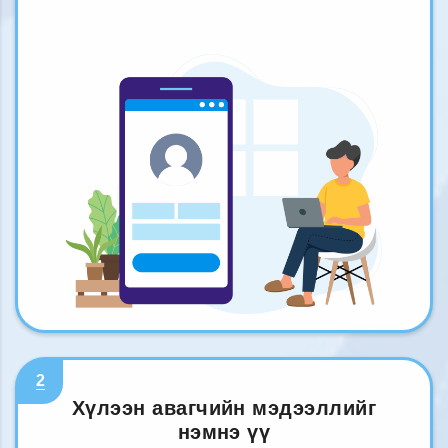
2
Хүлээн авагчийн мэдээллийг
нэмнэ үү